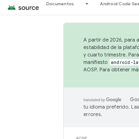
Documentos
Android Code Se
A partir de 2026, para 
estabilidad de la plata
y cuarto trimestre. Para
manifiesto
android-la
AOSP. Para obtener más
Goo
tu idioma preferido. L
errores.
AOSP