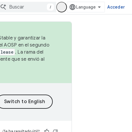
/
Acceder
table y garantizar la
 el AOSP en el segundo
elease
. La rama del
ente que se envió al
¿Te ha resultado útil?