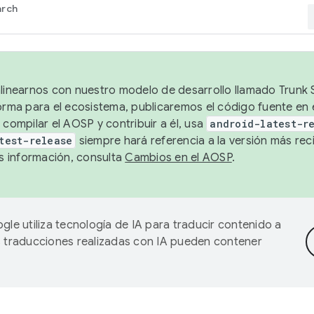
arch
alinearnos con nuestro modelo de desarrollo llamado Trunk S
forma para el ecosistema, publicaremos el código fuente en
 compilar el AOSP y contribuir a él, usa
android-latest-r
test-release
siempre hará referencia a la versión más reci
 información, consulta
Cambios en el AOSP
.
gle utiliza tecnología de IA para traducir contenido a
as traducciones realizadas con IA pueden contener