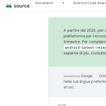
Documenti
Android Code Sear
A partire dal 2026, per a
piattaforma per l'ecos
trimestre. Per compilare
android-latest-rele
saperne di più, consult
Goo
nella tua lingua preferi
errori.
AOSP