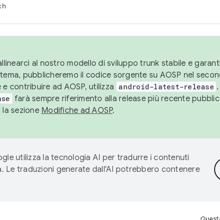
ch
llinearci al nostro modello di sviluppo trunk stabile e garantir
istema, pubblicheremo il codice sorgente su AOSP nel secon
 e contribuire ad AOSP, utilizza
android-latest-release
.
ase
farà sempre riferimento alla release più recente pubbli
a la sezione
Modifiche ad AOSP
.
gle utilizza la tecnologia AI per tradurre i contenuti
ta. Le traduzioni generate dall'AI potrebbero contenere
Questa