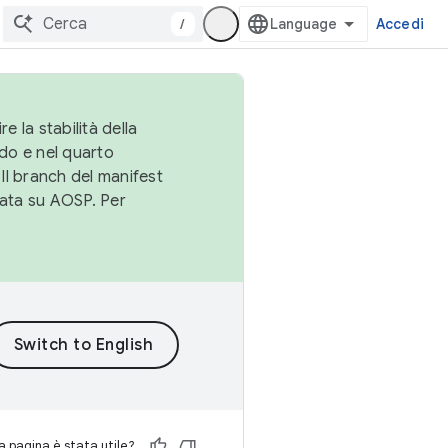
/
Accedi
e la stabilità della
do e nel quarto
 Il branch del manifest
cata su AOSP. Per
 pagina è stata utile?