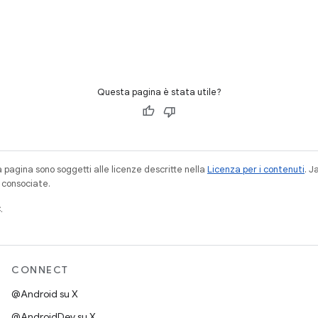
Questa pagina è stata utile?
a pagina sono soggetti alle licenze descritte nella
Licenza per i contenuti
. 
à consociate.
.
CONNECT
@Android su X
@AndroidDev su X