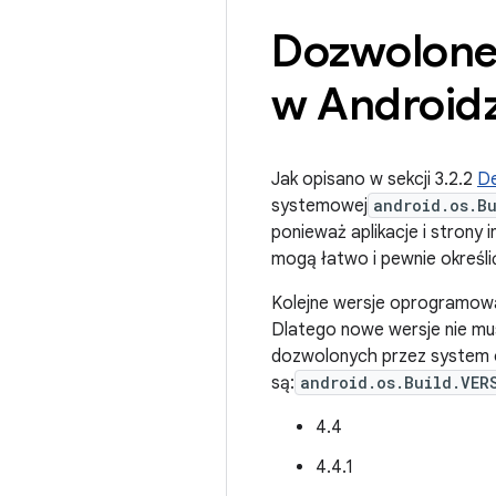
Dozwolone 
w Androidz
Jak opisano w sekcji 3.2.2
De
systemowej
android.os.Bu
ponieważ aplikacje i stron
mogą łatwo i pewnie określi
Kolejne wersje oprogramowan
Dlatego nowe wersje nie mus
dozwolonych przez system o
są:
android.os.Build.VER
4.4
4.4.1