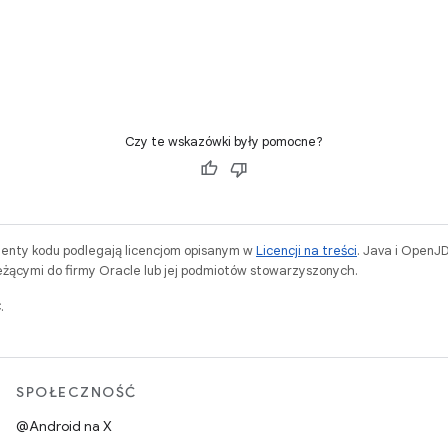
Czy te wskazówki były pomocne?
menty kodu podlegają licencjom opisanym w
Licencji na treści
. Java i OpenJ
ącymi do firmy Oracle lub jej podmiotów stowarzyszonych.
.
SPOŁECZNOŚĆ
@Android na X