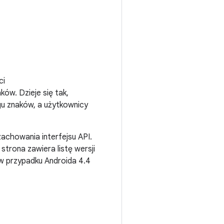
ci
ków. Dzieje się tak,
gu znaków, a użytkownicy
achowania interfejsu API.
trona zawiera listę wersji
w przypadku Androida 4.4