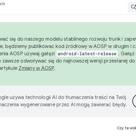
rch
wać się do naszego modelu stabilnego rozwoju trunk i zape
e, będziemy publikować kod źródłowy w AOSP w drugim i c
enia AOSP używaj gałęzi
android-latest-release
. Gałąź
 zawsze odwoływać się do najnowszej wersji przesłanej do
 artykule
Zmiany w AOSP
.
gle używa technologii AI do tłumaczenia treści na Twój
umaczenia wygenerowane przez AI mogą zawierać błędy.
Czy te ws