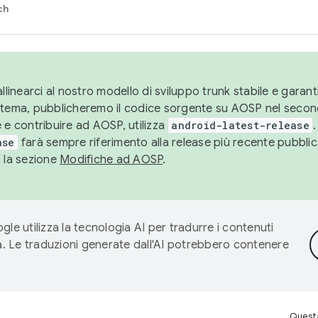
ch
llinearci al nostro modello di sviluppo trunk stabile e garantir
istema, pubblicheremo il codice sorgente su AOSP nel secon
 e contribuire ad AOSP, utilizza
android-latest-release
.
ase
farà sempre riferimento alla release più recente pubbli
a la sezione
Modifiche ad AOSP
.
gle utilizza la tecnologia AI per tradurre i contenuti
ta. Le traduzioni generate dall'AI potrebbero contenere
Questa