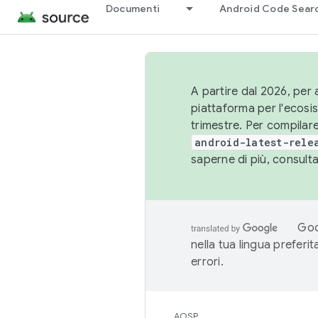
Documenti
Android Code Sear
A partire dal 2026, per a
piattaforma per l'ecos
trimestre. Per compilare
android-latest-rele
saperne di più, consult
Goo
nella tua lingua preferi
errori.
AOSP