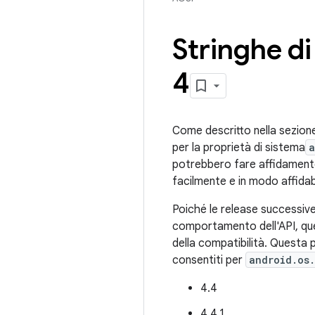
Stringhe di
4
Come descritto nella sezione
per la proprietà di sistema
a
potrebbero fare affidamento s
facilmente e in modo affidabi
Poiché le release successive
comportamento dell'API, qu
della compatibilità. Questa p
consentiti per
android.os.
4.4
4.4.1