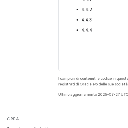
4.4.2
4.4.3
4.4.4
I campioni di contenuti e codice in quest
registrati di Oracle e/o delle sue societ
Ultimo aggiornamento 2025-07-27 UTC
CREA