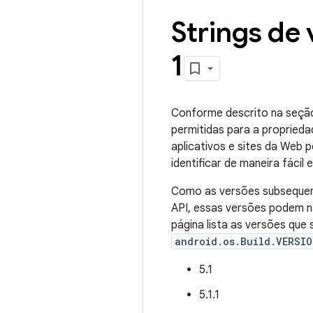
Strings de
1
Conforme descrito na seção
permitidas para a propried
aplicativos e sites da Web 
identificar de maneira fácil
Como as versões subsequen
API, essas versões podem n
página lista as versões que
android.os.Build.VERSIO
5.1
5.1.1