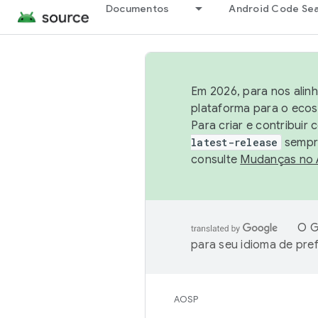
Documentos
Android Code Se
Em 2026, para nos alin
plataforma para o ecos
Para criar e contribuir
latest-release
sempre
consulte
Mudanças no
O G
para seu idioma de pre
AOSP