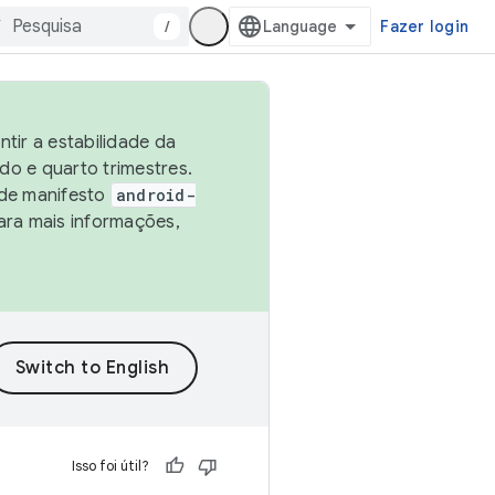
/
Fazer login
tir a estabilidade da
o e quarto trimestres.
 de manifesto
android-
ara mais informações,
Isso foi útil?