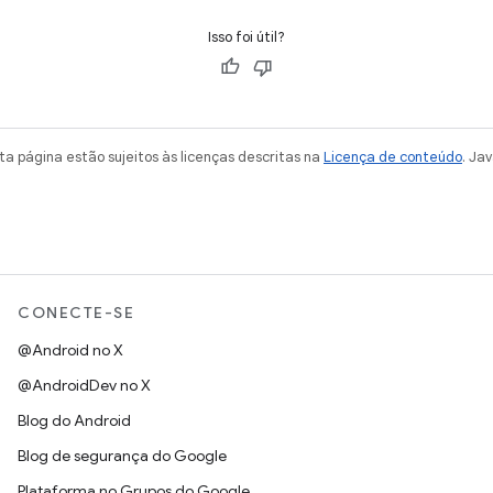
Isso foi útil?
a página estão sujeitos às licenças descritas na
Licença de conteúdo
. Ja
CONECTE-SE
@Android no X
@AndroidDev no X
Blog do Android
Blog de segurança do Google
Plataforma no Grupos do Google