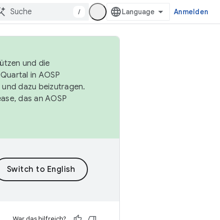
/
Anmelden
tützen und die
. Quartal in AOSP
 und dazu beizutragen.
ease, das an AOSP
War das hilfreich?