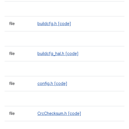
file
buildcfg.h
[code]
file
buildcfg_hal.h
[code]
file
config.h
[code]
file
CrcChecksum.h
[code]