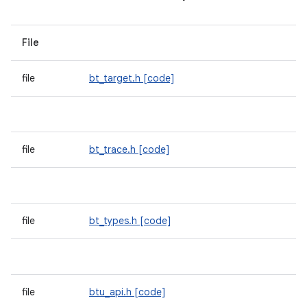
File
file
bt_target.h
[code]
file
bt_trace.h
[code]
file
bt_types.h
[code]
file
btu_api.h
[code]