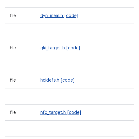
file
dyn_mem.h
[code]
file
gki_target.h
[code]
file
hcidefs.h
[code]
file
nfc_target.h
[code]