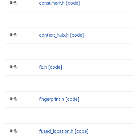
파일
consumerir.h
[code]
파일
context_hub.h
[code]
파일
fb.h
[code]
파일
fingerprint.h
[code]
파일
fused_location.h
[code]