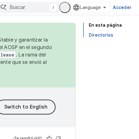
/
Acceder
En esta página
Directorios
table y garantizar la
 el AOSP en el segundo
elease
. La rama del
ente que se envió al
¿Te resultó útil?