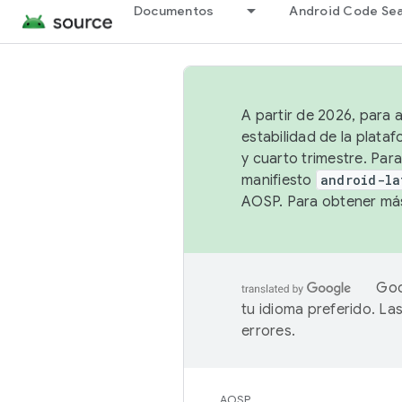
Documentos
Android Code Se
A partir de 2026, para 
estabilidad de la plata
y cuarto trimestre. Para
manifiesto
android-la
AOSP. Para obtener más
Goo
tu idioma preferido. L
errores.
AOSP