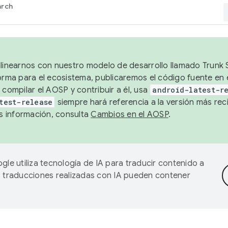
arch
alinearnos con nuestro modelo de desarrollo llamado Trunk S
forma para el ecosistema, publicaremos el código fuente en
 compilar el AOSP y contribuir a él, usa
android-latest-r
test-release
siempre hará referencia a la versión más reci
 información, consulta
Cambios en el AOSP
.
gle utiliza tecnología de IA para traducir contenido a
as traducciones realizadas con IA pueden contener