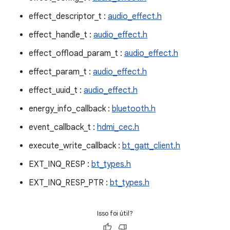
effect_descriptor_t :
audio_effect.h
effect_handle_t :
audio_effect.h
effect_offload_param_t :
audio_effect.h
effect_param_t :
audio_effect.h
effect_uuid_t :
audio_effect.h
energy_info_callback :
bluetooth.h
event_callback_t :
hdmi_cec.h
execute_write_callback :
bt_gatt_client.h
EXT_INQ_RESP :
bt_types.h
EXT_INQ_RESP_PTR :
bt_types.h
Isso foi útil?