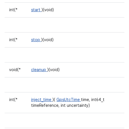
int(*
start
)(void)
int(*
stop
)(void)
void(*
cleanup
)(void)
int(*
inject_time
)(
GpsUtcTime
time, int64_t
timeReference, int uncertainty)