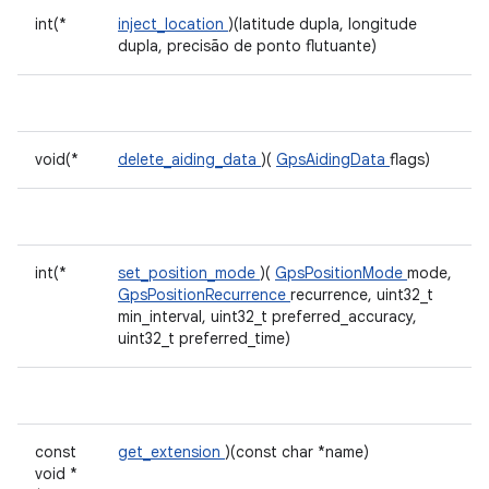
int(*
inject_location
)(latitude dupla, longitude
dupla, precisão de ponto flutuante)
void(*
delete_aiding_data
)(
GpsAidingData
flags)
int(*
set_position_mode
)(
GpsPositionMode
mode,
GpsPositionRecurrence
recurrence, uint32_t
min_interval, uint32_t preferred_accuracy,
uint32_t preferred_time)
const
get_extension
)(const char *name)
void *