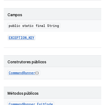
Campos
public static final String
EXCEPTION
_
KEY
Construtores públicos
Command
Runner
()
Métodos públicos
Command
Runner
.
Exit
Code