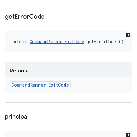
get
Error
Code
public 
CommandRunner.ExitCode
 getErrorCode ()
Retorna
Command
Runner
.
Exit
Code
principal