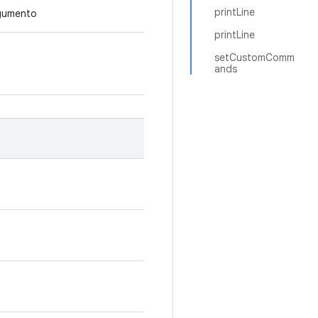
printLine
gumento
printLine
setCustomComm
ands