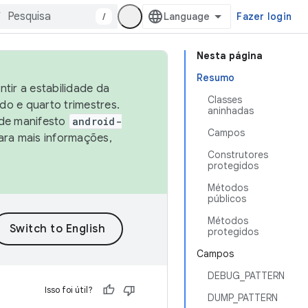
/
Fazer login
Nesta página
Resumo
tir a estabilidade da
Classes
o e quarto trimestres.
aninhadas
 de manifesto
android-
Campos
ara mais informações,
Construtores
protegidos
Métodos
públicos
Métodos
protegidos
Campos
DEBUG_PATTERN
Isso foi útil?
DUMP_PATTERN