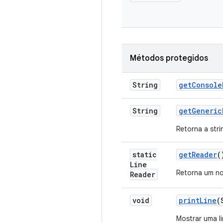
Métodos protegidos
String
get
Console
String
get
Generic
Retorna a stri
static
get
Reader
(
Line
Retorna um n
Reader
void
print
Line
(
Mostrar uma l