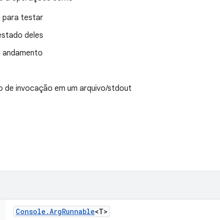
 para testar
 estado deles
em andamento
o de invocação em um arquivo/stdout
Console
.
Arg
Runnable
<T>