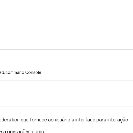
fed.command.Console
ederation que fornece ao usuário a interface para interação
te a operações como