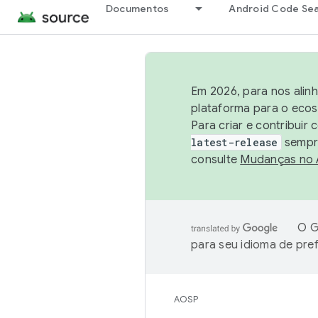
Documentos
Android Code Se
Em 2026, para nos alin
plataforma para o ecos
Para criar e contribuir
latest-release
sempre
consulte
Mudanças no
O G
para seu idioma de pre
AOSP