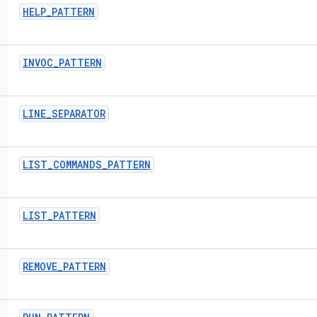
HELP
_
PATTERN
INVOC
_
PATTERN
LINE
_
SEPARATOR
LIST
_
COMMANDS
_
PATTERN
LIST
_
PATTERN
REMOVE
_
PATTERN