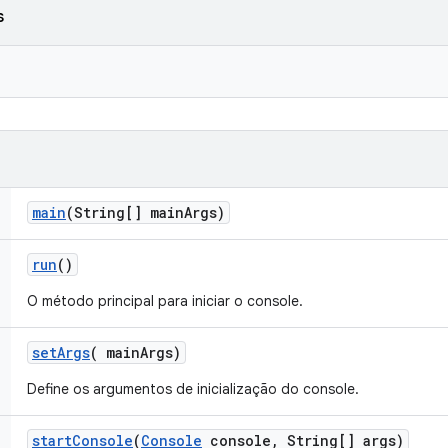
s
main
(String[] main
Args)
run
()
O método principal para iniciar o console.
set
Args
(
main
Args)
Define os argumentos de inicialização do console.
start
Console
(
Console
console
,
String[] args)