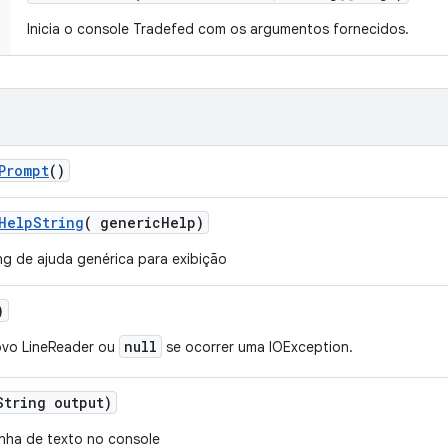
Inicia o console Tradefed com os argumentos fornecidos.
Prompt
()
Help
String
(
generic
Help)
ng de ajuda genérica para exibição
)
null
ovo LineReader ou
se ocorrer uma IOException.
String output)
inha de texto no console