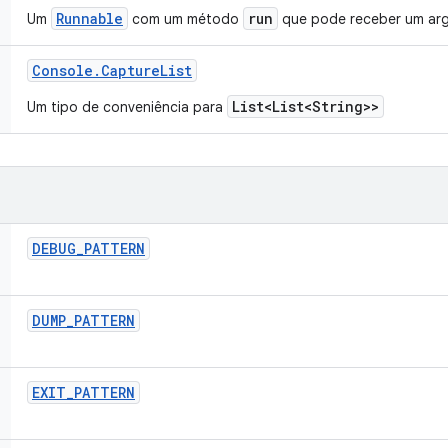
Runnable
run
Um
com um método
que pode receber um ar
Console
.
Capture
List
List<List<String>>
Um tipo de conveniência para
DEBUG
_
PATTERN
DUMP
_
PATTERN
EXIT
_
PATTERN