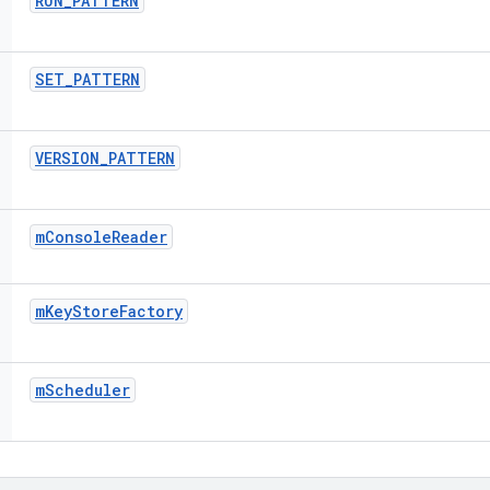
RUN
_
PATTERN
SET
_
PATTERN
VERSION
_
PATTERN
m
Console
Reader
m
Key
Store
Factory
m
Scheduler