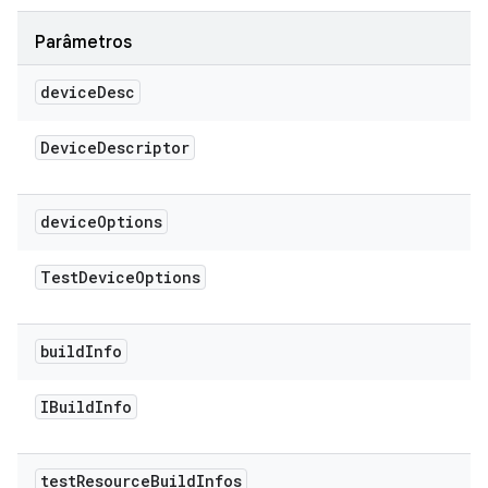
Parâmetros
device
Desc
Device
Descriptor
device
Options
Test
Device
Options
build
Info
IBuild
Info
test
Resource
Build
Infos