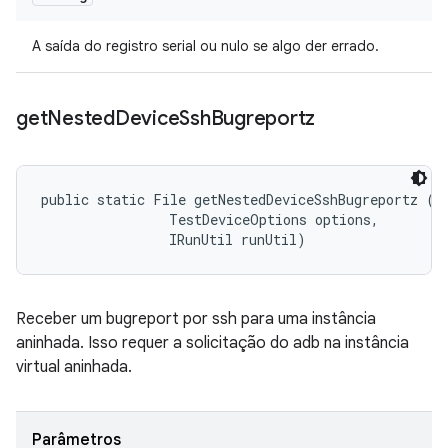
A saída do registro serial ou nulo se algo der errado.
get
Nested
Device
Ssh
Bugreportz
public static File getNestedDeviceSshBugreportz (
G
                TestDeviceOptions options, 

                IRunUtil runUtil)
Receber um bugreport por ssh para uma instância
aninhada. Isso requer a solicitação do adb na instância
virtual aninhada.
Parâmetros