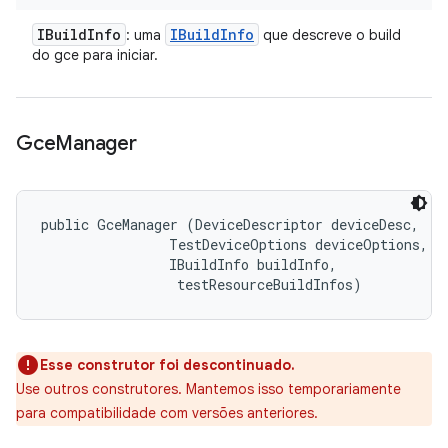
IBuild
Info
IBuild
Info
: uma
que descreve o build
do gce para iniciar.
Gce
Manager
public GceManager (DeviceDescriptor deviceDesc, 

                TestDeviceOptions deviceOptions, 

                IBuildInfo buildInfo, 

 testResourceBuildInfos)
Esse construtor foi descontinuado.
Use outros construtores. Mantemos isso temporariamente
para compatibilidade com versões anteriores.