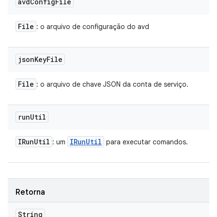
avd
Config
File
File
: o arquivo de configuração do avd
json
Key
File
File
: o arquivo de chave JSON da conta de serviço.
run
Util
IRun
Util
IRun
Util
: um
para executar comandos.
Retorna
String