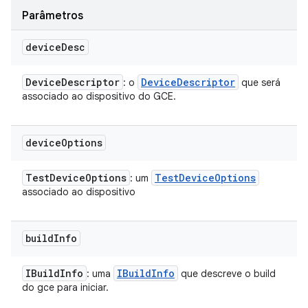
Parâmetros
device
Desc
Device
Descriptor
Device
Descriptor
: o
que será
associado ao dispositivo do GCE.
device
Options
Test
Device
Options
Test
Device
Options
: um
associado ao dispositivo
build
Info
IBuild
Info
IBuild
Info
: uma
que descreve o build
do gce para iniciar.