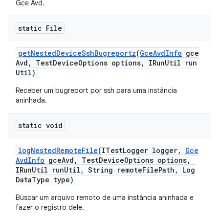
Gce Avd.
static File
get
Nested
Device
Ssh
Bugreportz
(
Gce
Avd
Info
gce
Avd
,
Test
Device
Options options
,
IRun
Util run
Util)
Receber um bugreport por ssh para uma instância
aninhada.
static void
log
Nested
Remote
File
(ITest
Logger logger
,
Gce
Avd
Info
gce
Avd
,
Test
Device
Options options
,
IRun
Util run
Util
,
String remote
File
Path
,
Log
Data
Type type)
Buscar um arquivo remoto de uma instância aninhada e
fazer o registro dele.