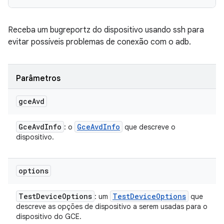
Receba um bugreportz do dispositivo usando ssh para
evitar possíveis problemas de conexão com o adb.
Parâmetros
gce
Avd
Gce
Avd
Info
Gce
Avd
Info
: o
que descreve o
dispositivo.
options
Test
Device
Options
Test
Device
Options
: um
que
descreve as opções de dispositivo a serem usadas para o
dispositivo do GCE.