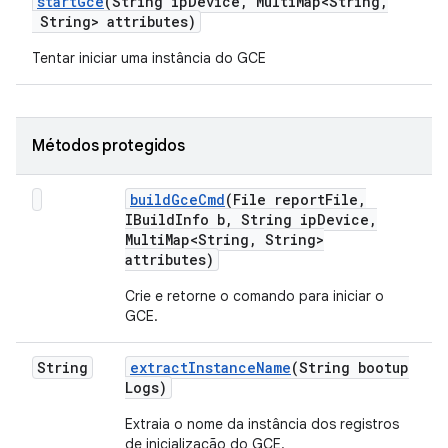
start
Gce
(String ip
Device
,
Multi
Map<String
,
String> attributes)
Tentar iniciar uma instância do GCE
Métodos protegidos
build
Gce
Cmd
(File report
File
,
IBuild
Info b
,
String ip
Device
,
Multi
Map<String
,
String>
attributes)
Crie e retorne o comando para iniciar o
GCE.
String
extract
Instance
Name
(String bootup
Logs)
Extraia o nome da instância dos registros
de inicialização do GCE.