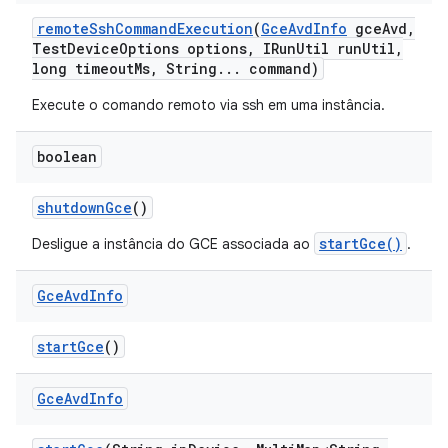
remote
Ssh
Command
Execution
(
Gce
Avd
Info
gce
Avd
,
Test
Device
Options options
,
IRun
Util run
Util
,
long timeout
Ms
,
String
.
.
.
command)
Execute o comando remoto via ssh em uma instância.
boolean
shutdown
Gce
()
startGce()
Desligue a instância do GCE associada ao
.
Gce
Avd
Info
start
Gce
()
Gce
Avd
Info