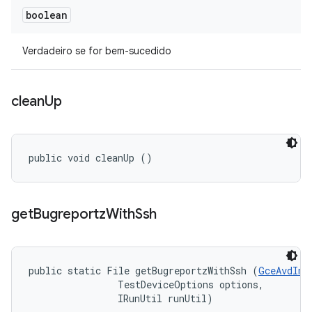
boolean
Verdadeiro se for bem-sucedido
clean
Up
public void cleanUp ()
get
Bugreportz
With
Ssh
public static File getBugreportzWithSsh (
GceAvdInf
                TestDeviceOptions options, 

                IRunUtil runUtil)