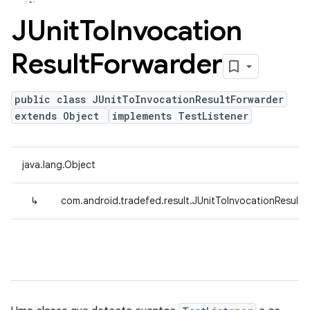
JUnit
To
Invocation
Result
Forwarder
public class JUnitToInvocationResultForwarder
extends Object
implements TestListener
java.lang.Object
↳
com.android.tradefed.result.JUnitToInvocationResultF