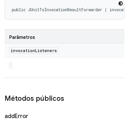
public JUnitToInvocationResultForwarder (
 invocati
Parâmetros
invocation
Listeners
Métodos públicos
add
Error