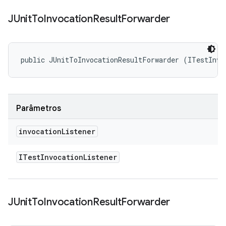
JUnit
To
Invocation
Result
Forwarder
public JUnitToInvocationResultForwarder (ITestInvo
Parâmetros
invocation
Listener
ITest
Invocation
Listener
JUnit
To
Invocation
Result
Forwarder