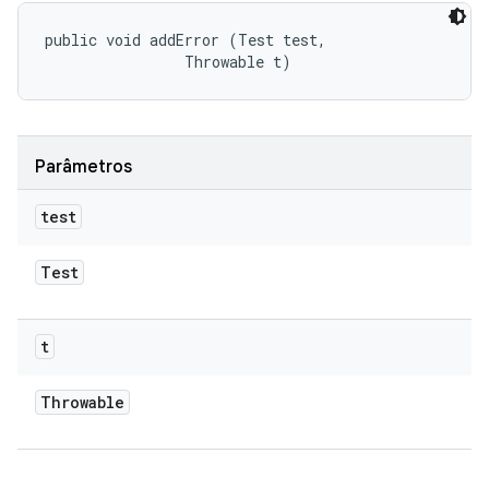
public void addError (Test test, 

                Throwable t)
Parâmetros
test
Test
t
Throwable