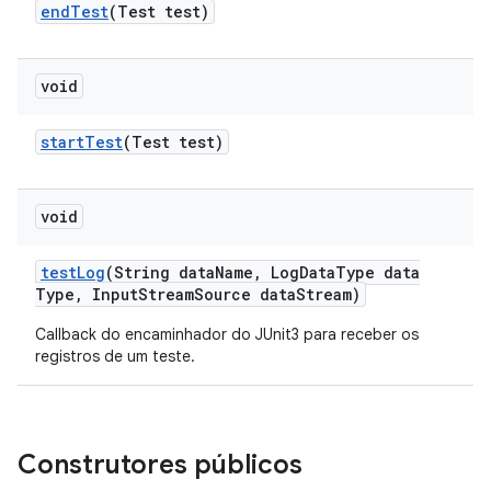
end
Test
(Test test)
void
start
Test
(Test test)
void
test
Log
(String data
Name
,
Log
Data
Type data
Type
,
Input
Stream
Source data
Stream)
Callback do encaminhador do JUnit3 para receber os
registros de um teste.
Construtores públicos