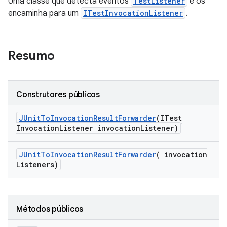
Uma classe que detecta eventos
TestListener
e os
encaminha para um
ITestInvocationListener
.
Resumo
Construtores públicos
JUnit
To
Invocation
Result
Forwarder
(ITest
Invocation
Listener invocation
Listener)
JUnit
To
Invocation
Result
Forwarder
(
invocation
Listeners)
Métodos públicos