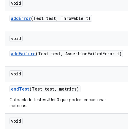
void
add
Error
(Test test
,
Throwable t)
void
add
Failure
(Test test
,
Assertion
Failed
Error t)
void
end
Test
(Test test
,
metrics)
Callback de testes JUnit3 que podem encaminhar
métricas.
void