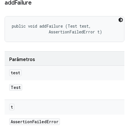
add
Failure
public void addFailure (Test test, 

                AssertionFailedError t)
Parâmetros
test
Test
t
Assertion
Failed
Error