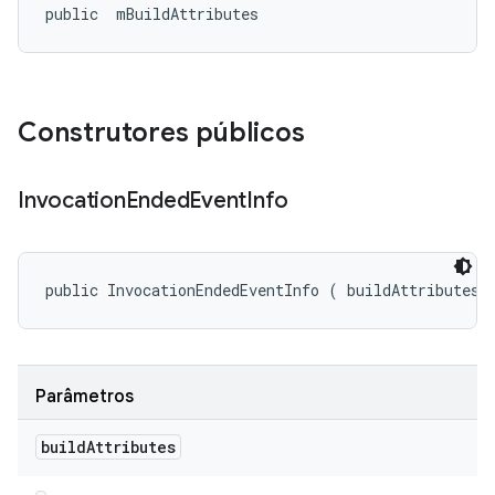
public 
 mBuildAttributes
Construtores públicos
Invocation
Ended
Event
Info
public InvocationEndedEventInfo (
 buildAttributes)
Parâmetros
build
Attributes