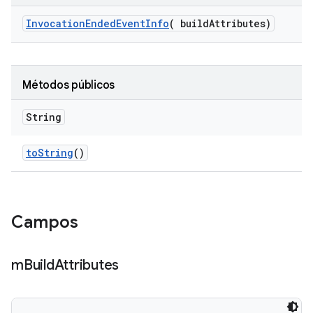
Invocation
Ended
Event
Info
(
build
Attributes)
Métodos públicos
String
to
String
()
Campos
m
Build
Attributes