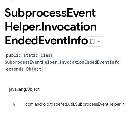
Subprocess
Event
Helper
.
Invocation
Ended
Event
Info
public static class
SubprocessEventHelper.InvocationEndedEventInfo
extends Object
java.lang.Object
↳
com.android.tradefed.util.SubprocessEventHelper.Inv