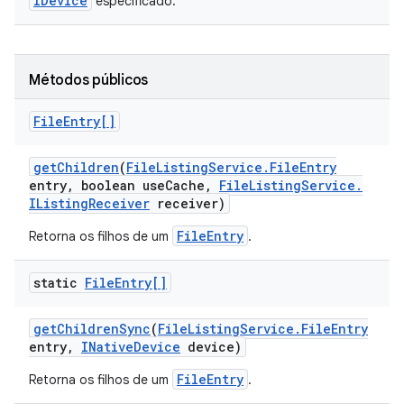
IDevice
especificado.
Métodos públicos
File
Entry[]
get
Children
(
File
Listing
Service
.
File
Entry
entry
,
boolean use
Cache
,
File
Listing
Service
.
IListing
Receiver
receiver)
FileEntry
Retorna os filhos de um
.
static
File
Entry[]
get
Children
Sync
(
File
Listing
Service
.
File
Entry
entry
,
INative
Device
device)
FileEntry
Retorna os filhos de um
.