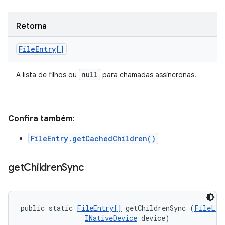
Retorna
File
Entry[]
null
A lista de filhos ou
para chamadas assíncronas.
Confira também
:
FileEntry.getCachedChildren()
get
Children
Sync
public static 
FileEntry[]
 getChildrenSync (
FileLis
INativeDevice
 device)