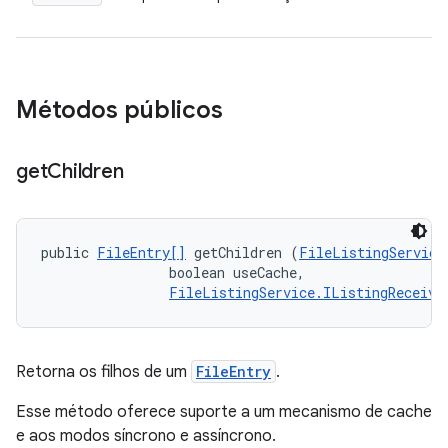
Métodos públicos
get
Children
public 
FileEntry[]
 getChildren (
FileListingService
                boolean useCache, 

FileListingService.IListingReceive
Retorna os filhos de um
FileEntry
.
Esse método oferece suporte a um mecanismo de cache
e aos modos síncrono e assíncrono.