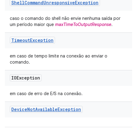
Shell
Command
Unresponsive
Exception
caso o comando do shell não envie nenhuma saída por
um período maior que
maxTimeToOutputResponse
.
Timeout
Exception
em caso de tempo limite na conexão ao enviar o
comando.
IOException
em caso de erro de E/S na conexão.
Device
Not
Available
Exception