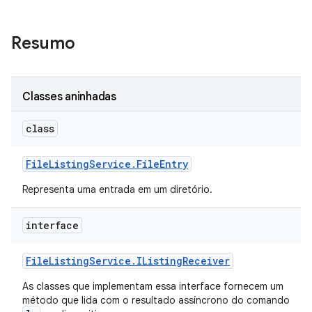
Resumo
Classes aninhadas
class
File
Listing
Service
.
File
Entry
Representa uma entrada em um diretório.
interface
File
Listing
Service
.
IListing
Receiver
As classes que implementam essa interface fornecem um
método que lida com o resultado assíncrono do comando