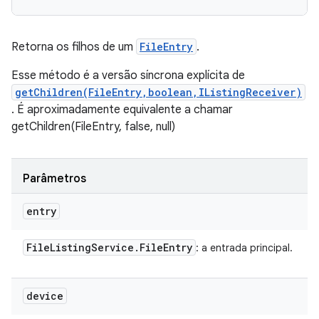
Retorna os filhos de um
FileEntry
.
Esse método é a versão síncrona explícita de
getChildren(FileEntry,boolean,IListingReceiver)
. É aproximadamente equivalente a chamar
getChildren(FileEntry, false, null)
Parâmetros
entry
File
Listing
Service
.
File
Entry
: a entrada principal.
device