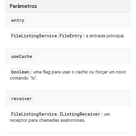
Parâmetros
entry
File
Listing
Service
.
File
Entry
: a entrada principal.
use
Cache
boolean
: uma flag para usar o cache ou forçar um novo
comando "ls".
receiver
File
Listing
Service
.
IListing
Receiver
: um
receptor para chamadas assíncronas.