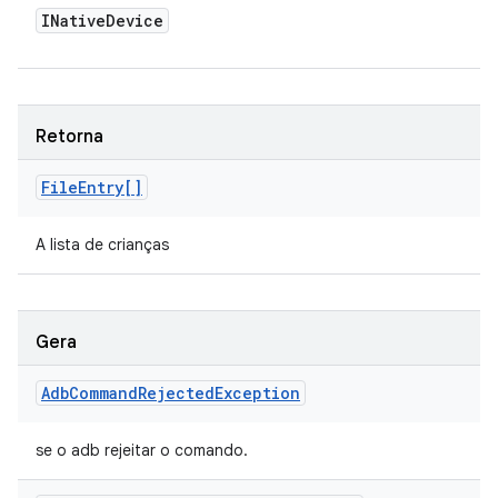
INative
Device
Retorna
File
Entry[]
A lista de crianças
Gera
Adb
Command
Rejected
Exception
se o adb rejeitar o comando.