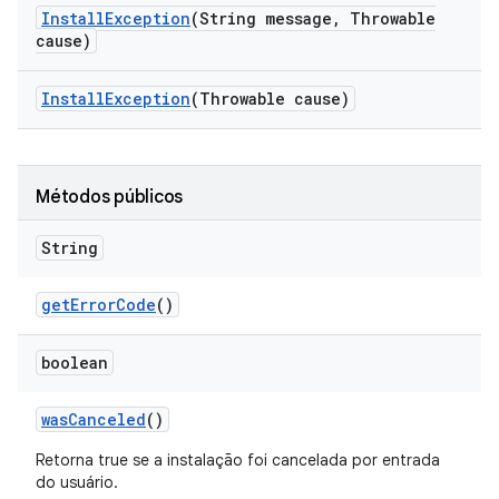
Install
Exception
(String message
,
Throwable
cause)
Install
Exception
(Throwable cause)
Métodos públicos
String
get
Error
Code
()
boolean
was
Canceled
()
Retorna true se a instalação foi cancelada por entrada
do usuário.