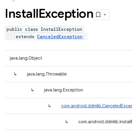
Install
Exception
public class InstallException
extends
CanceledException
java.lang.Object
↳
java.lang.Throwable
↳
java.lang.Exception
↳
com.android.ddmlib.CanceledExcepti
↳
com.android.ddmlib.InstallEx