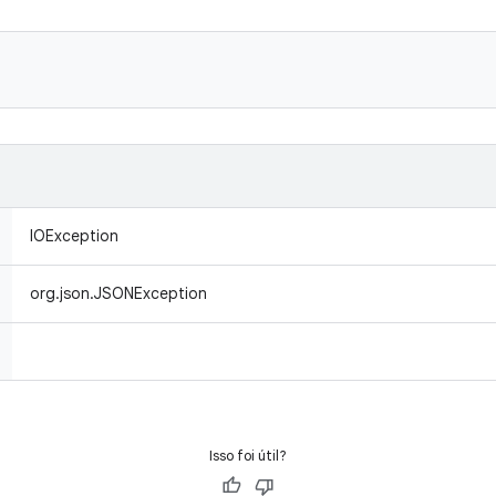
IOException
org.json.JSONException
Isso foi útil?