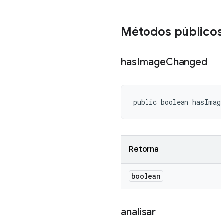
Métodos público
has
Image
Changed
public boolean hasImag
Retorna
boolean
analisar