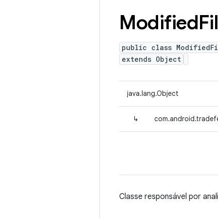
Modified
Fi
public class ModifiedFi
extends Object
java.lang.Object
↳
com.android.tradef
Classe responsável por anali