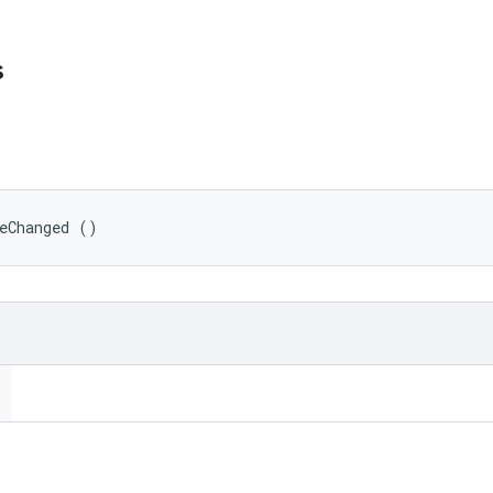
s
eChanged ()