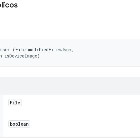
licos
rser (File modifiedFilesJson, 

n isDeviceImage)
File
boolean