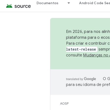
Documentos
Android Code Se
Em 2026, para nos alin
plataforma para o ecos
Para criar e contribuir
latest-release
sempre
consulte
Mudanças no
O G
para seu idioma de pre
AOSP