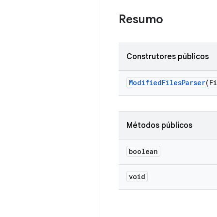
Resumo
Construtores públicos
Modified
Files
Parser
(F
Métodos públicos
boolean
void