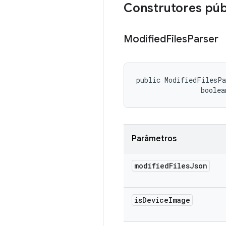
Construtores púb
Modified
Files
Parser
public ModifiedFilesPa
                boolea
Parâmetros
modified
Files
Json
is
Device
Image