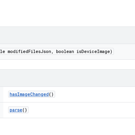
ile modified
Files
Json
,
boolean is
Device
Image)
has
Image
Changed
()
parse
()