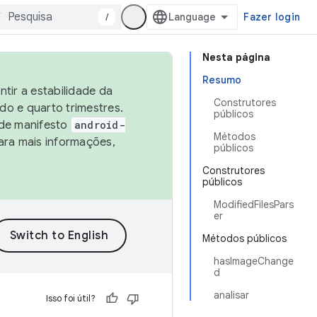
/
Fazer login
Nesta página
Resumo
tir a estabilidade da
Construtores
o e quarto trimestres.
públicos
 de manifesto
android-
Métodos
ara mais informações,
públicos
Construtores
públicos
ModifiedFilesPars
er
Métodos públicos
hasImageChange
d
analisar
Isso foi útil?