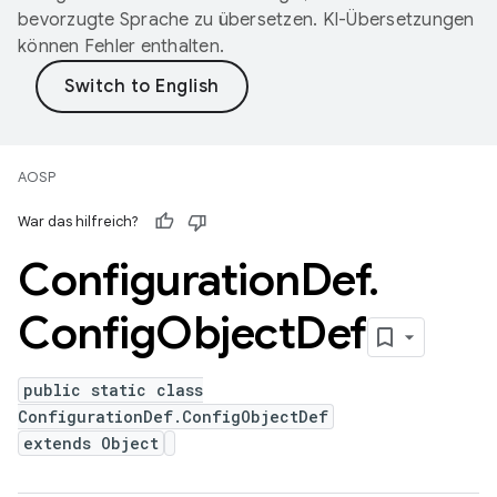
bevorzugte Sprache zu übersetzen. KI-Übersetzungen
können Fehler enthalten.
AOSP
War das hilfreich?
Configuration
Def
.
Config
Object
Def
public static class
ConfigurationDef.ConfigObjectDef
extends Object