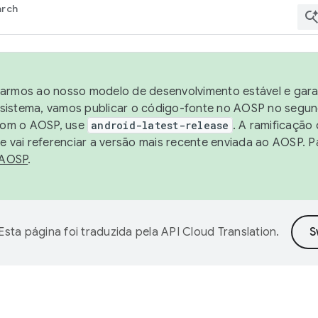
arch
harmos ao nosso modelo de desenvolvimento estável e garan
sistema, vamos publicar o código-fonte no AOSP no segund
 com o AOSP, use
android-latest-release
. A ramificação
 vai referenciar a versão mais recente enviada ao AOSP. P
 AOSP
.
Esta página foi traduzida pela
API Cloud Translation
.