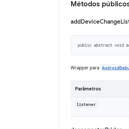
Métodos público
add
Device
Change
Lis
public abstract void a
Wrapper para
AndroidDeb
Parâmetros
listener