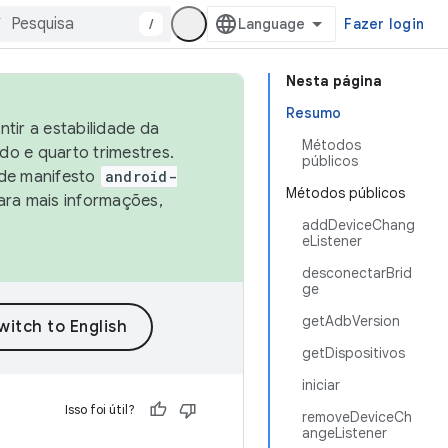
/
Fazer login
Nesta página
Resumo
tir a estabilidade da
Métodos
o e quarto trimestres.
públicos
 de manifesto
android-
Métodos públicos
ara mais informações,
addDeviceChang
eListener
desconectarBrid
ge
getAdbVersion
getDispositivos
iniciar
Isso foi útil?
removeDeviceCh
angeListener