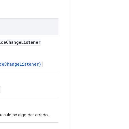
ice
Change
Listener
ceChangeListener)
 nulo se algo der errado.