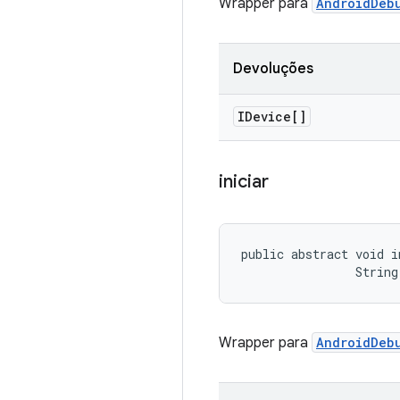
Wrapper para
AndroidDeb
Devoluções
IDevice[]
iniciar
public abstract void i
                String
Wrapper para
AndroidDeb