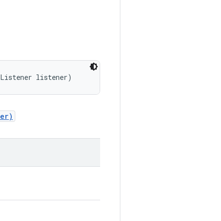
eListener listener)
er)