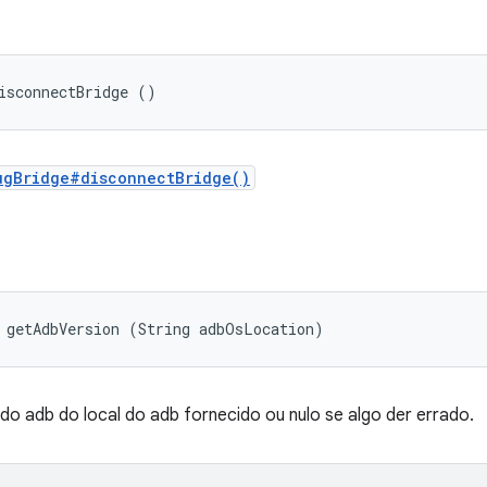
isconnectBridge ()
ugBridge#disconnectBridge()
 getAdbVersion (String adbOsLocation)
o adb do local do adb fornecido ou nulo se algo der errado.