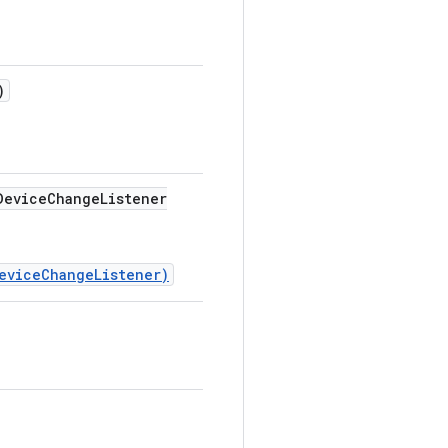
)
Device
Change
Listener
eviceChangeListener)