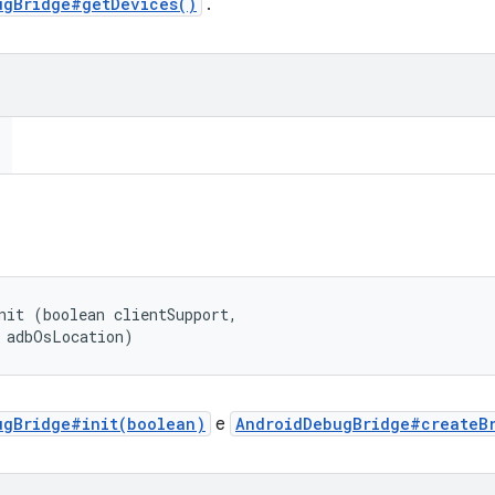
ugBridge#getDevices()
.
nit (boolean clientSupport, 

 adbOsLocation)
ugBridge#init(boolean)
e
AndroidDebugBridge#createB