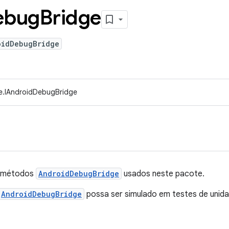
ebug
Bridge
oidDebugBridge
e.IAndroidDebugBridge
a métodos
AndroidDebugBridge
usados ​​neste pacote.
AndroidDebugBridge
possa ser simulado em testes de unida