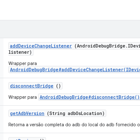
add
Device
Change
Listener
(Android
Debug
Bridge
.
IDev
listener)
Wrapper para
AndroidDebugBridge#addDeviceChangeListener(IDevi
disconnect
Bridge
()
AndroidDebugBridge#disconnectBridge()
Wrapper para
get
Adb
Version
(String adb
Os
Location)
Retorna a versão completa do adb do local do adb fornecido ou