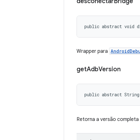
desconectar
Bridge
public abstract void d
Wrapper para
AndroidDeb
get
Adb
Version
public abstract String
Retorna a versão completa d