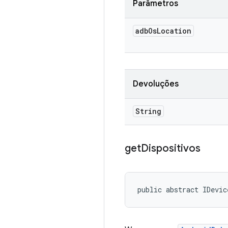
Parâmetros
adb
Os
Location
Devoluções
String
get
Dispositivos
public abstract IDevic