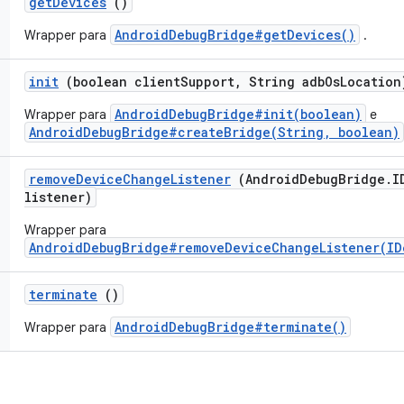
get
Devices
()
AndroidDebugBridge#getDevices()
Wrapper para
.
init
(boolean client
Support
,
String adb
Os
Location
AndroidDebugBridge#init(boolean)
Wrapper para
e
AndroidDebugBridge#createBridge(String, boolean)
remove
Device
Change
Listener
(Android
Debug
Bridge
.
I
listener)
Wrapper para
AndroidDebugBridge#removeDeviceChangeListener(ID
terminate
()
AndroidDebugBridge#terminate()
Wrapper para