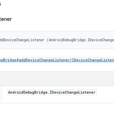
s
tener
ddDeviceChangeListener (AndroidDebugBridge.IDeviceChang
ugBridge#addDeviceChangeListener(IDeviceChangeListen
Android
Debug
Bridge
.
IDevice
Change
Listener