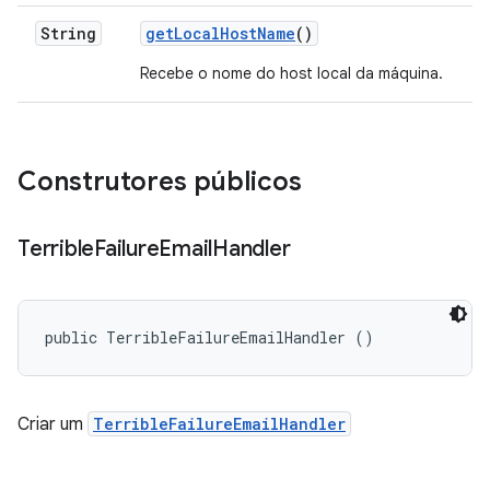
String
get
Local
Host
Name
()
Recebe o nome do host local da máquina.
Construtores públicos
Terrible
Failure
Email
Handler
public TerribleFailureEmailHandler ()
Criar um
TerribleFailureEmailHandler