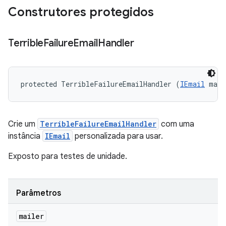
Construtores protegidos
Terrible
Failure
Email
Handler
protected TerribleFailureEmailHandler (
IEmail
 mail
Crie um
TerribleFailureEmailHandler
com uma
instância
IEmail
personalizada para usar.
Exposto para testes de unidade.
Parâmetros
mailer