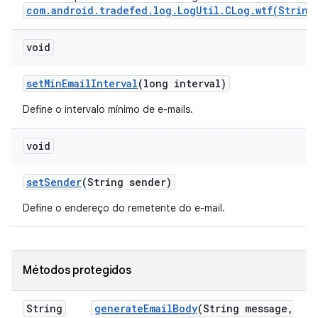
com.android.tradefed.log.LogUtil.CLog.wtf(String
void
set
Min
Email
Interval
(long interval)
Define o intervalo mínimo de e-mails.
void
set
Sender
(String sender)
Define o endereço do remetente do e-mail.
Métodos protegidos
String
generate
Email
Body
(String message
,