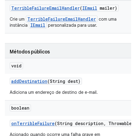
Terrible
Failure
Email
Handler
(
IEmail
mailer)
TerribleFailureEmailHandler
Crie um
com uma
IEmail
instância
personalizada para usar.
Métodos públicos
void
add
Destination
(String dest)
Adiciona um endereço de destino de e-mail.
boolean
on
Terrible
Failure
(String description
,
Throwable c
Acionado quando ocorre uma falha grave em