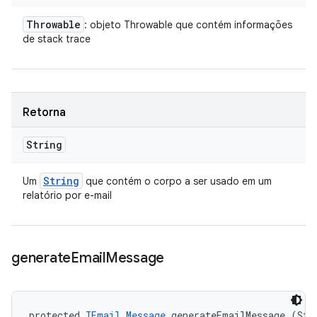
Throwable
: objeto Throwable que contém informações
de stack trace
Retorna
String
String
Um
que contém o corpo a ser usado em um
relatório por e-mail
generate
Email
Message
protected 
IEmail.Message
 generateEmailMessage (Stri