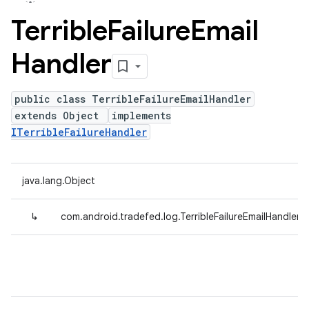
Terrible
Failure
Email
Handler
public class TerribleFailureEmailHandler
extends Object
implements
ITerribleFailureHandler
java.lang.Object
↳
com.android.tradefed.log.TerribleFailureEmailHandler