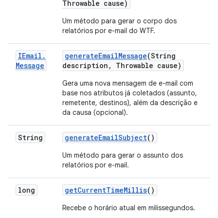
Throwable cause)
Um método para gerar o corpo dos
relatórios por e-mail do WTF.
IEmail
.
generate
Email
Message
(String
Message
description
,
Throwable cause)
Gera uma nova mensagem de e-mail com
base nos atributos já coletados (assunto,
remetente, destinos), além da descrição e
da causa (opcional).
String
generate
Email
Subject
()
Um método para gerar o assunto dos
relatórios por e-mail.
long
get
Current
Time
Millis
()
Recebe o horário atual em milissegundos.