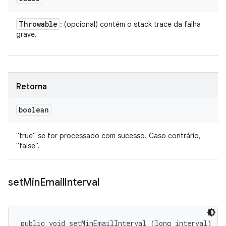
Throwable
: (opcional) contém o stack trace da falha
grave.
Retorna
boolean
"true" se for processado com sucesso. Caso contrário,
"false".
set
Min
Email
Interval
public void setMinEmailInterval (long interval)