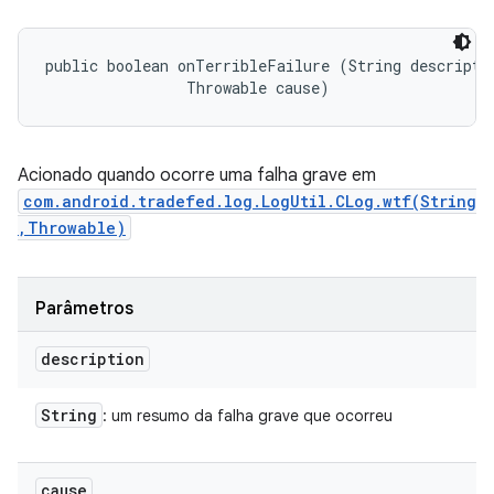
public boolean onTerribleFailure (String descriptio
                Throwable cause)
Acionado quando ocorre uma falha grave em
com.android.tradefed.log.LogUtil.CLog.wtf(String
,Throwable)
Parâmetros
description
String
: um resumo da falha grave que ocorreu
cause