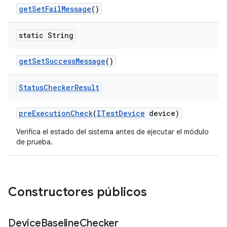
get
Set
Fail
Message
()
static String
get
Set
Success
Message
()
Status
Checker
Result
pre
Execution
Check
(
ITest
Device
device)
Verifica el estado del sistema antes de ejecutar el módulo
de prueba.
Constructores públicos
Device
Baseline
Checker