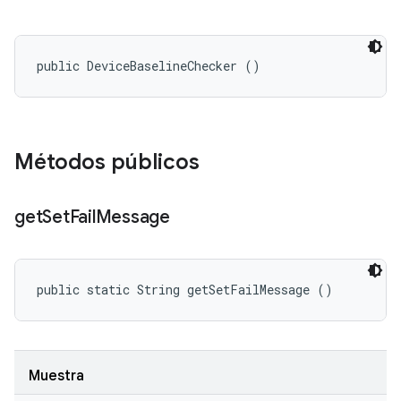
public DeviceBaselineChecker ()
Métodos públicos
get
Set
Fail
Message
public static String getSetFailMessage ()
Muestra