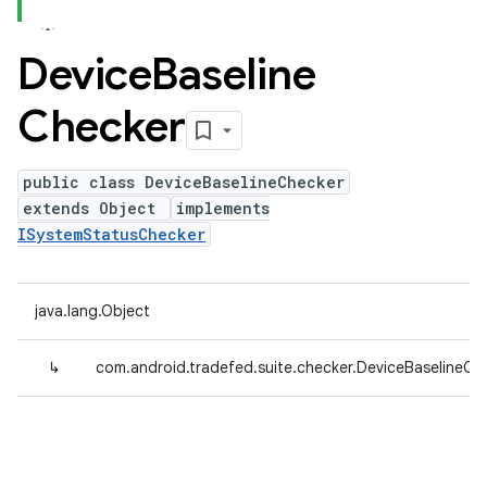
Device
Baseline
Checker
public class DeviceBaselineChecker
extends Object
implements
ISystemStatusChecker
java.lang.Object
↳
com.android.tradefed.suite.checker.DeviceBaselineCh