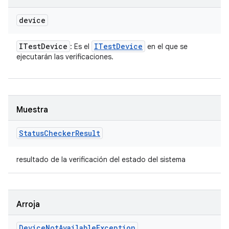
device
ITest
Device
ITest
Device
: Es el
en el que se
ejecutarán las verificaciones.
Muestra
Status
Checker
Result
resultado de la verificación del estado del sistema
Arroja
Device
Not
Available
Exception