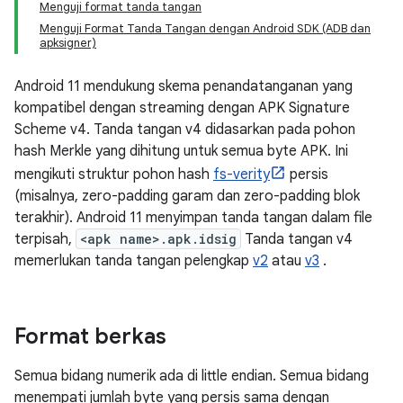
Menguji format tanda tangan
Menguji Format Tanda Tangan dengan Android SDK (ADB dan
apksigner)
Android 11 mendukung skema penandatanganan yang
kompatibel dengan streaming dengan APK Signature
Scheme v4. Tanda tangan v4 didasarkan pada pohon
hash Merkle yang dihitung untuk semua byte APK. Ini
mengikuti struktur pohon hash
fs-verity
persis
(misalnya, zero-padding garam dan zero-padding blok
terakhir). Android 11 menyimpan tanda tangan dalam file
terpisah,
<apk name>.apk.idsig
Tanda tangan v4
memerlukan tanda tangan pelengkap
v2
atau
v3
.
Format berkas
Semua bidang numerik ada di little endian. Semua bidang
menempati jumlah byte yang persis sama dengan