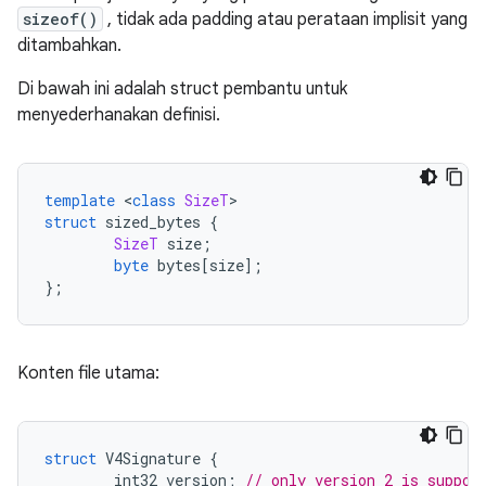
sizeof()
, tidak ada padding atau perataan implisit yang
ditambahkan.
Di bawah ini adalah struct pembantu untuk
menyederhanakan definisi.
template
<
class
SizeT
>
struct
 sized_bytes 
{
SizeT
 size
;
byte
 bytes
[
size
];
};
Konten file utama:
struct
 V4Signature 
{
        int32 version
;
// only version 2 is suppor