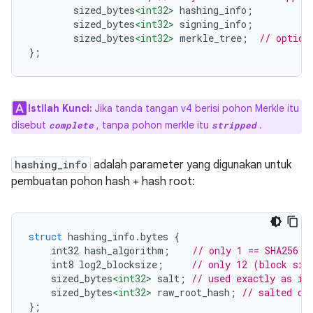
        sized_bytes
<int32>
 hashing_info
;
        sized_bytes
<int32>
 signing_info
;
        sized_bytes
<int32>
 merkle_tree
;
// option
};
Istilah Kunci:
Jika tanda tangan v4 berisi pohon Merkle itu
disebut
, tanpa pohon merkle itu
.
complete
stripped
hashing_info
adalah parameter yang digunakan untuk
pembuatan pohon hash + hash root:
struct
 hashing_info
.
bytes 
{
    int32 hash_algorithm
;
// only 1 == SHA256 s
    int8 log2_blocksize
;
// only 12 (block siz
    sized_bytes
<int32>
 salt
;
// used exactly as in
    sized_bytes
<int32>
 raw_root_hash
;
// salted di
};