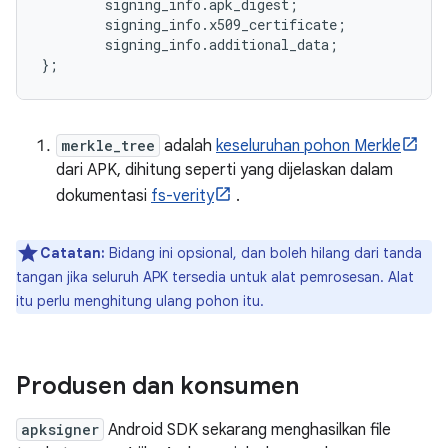
        signing_info
.
apk_digest
;
        signing_info
.
x509_certificate
;
        signing_info
.
additional_data
;
};
merkle_tree
adalah
keseluruhan pohon Merkle
dari APK, dihitung seperti yang dijelaskan dalam
dokumentasi
fs-verity
.
Catatan:
Bidang ini opsional, dan boleh hilang dari tanda
tangan jika seluruh APK tersedia untuk alat pemrosesan. Alat
itu perlu menghitung ulang pohon itu.
Produsen dan konsumen
apksigner
Android SDK sekarang menghasilkan file