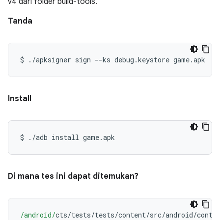
v4 dari folder build-tools.
Tanda
$ 
./
apksigner sign 
--
ks debug
.
keystore game
.
apk
Install
$ 
./
adb install game
.
apk
Di mana tes ini dapat ditemukan?
/android/
cts
/
tests
/
tests
/
content
/
src
/
android
/
conte