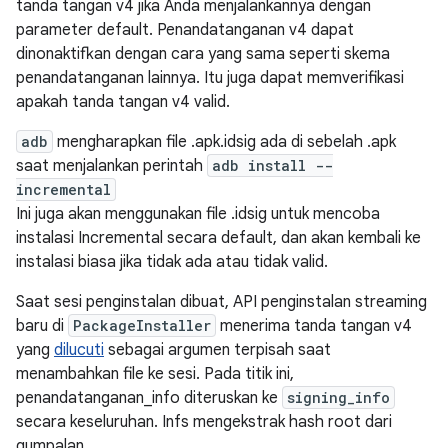
tanda tangan v4 jika Anda menjalankannya dengan
parameter default. Penandatanganan v4 dapat
dinonaktifkan dengan cara yang sama seperti skema
penandatanganan lainnya. Itu juga dapat memverifikasi
apakah tanda tangan v4 valid.
adb
mengharapkan file .apk.idsig ada di sebelah .apk
saat menjalankan perintah
adb install --
incremental
Ini juga akan menggunakan file .idsig untuk mencoba
instalasi Incremental secara default, dan akan kembali ke
instalasi biasa jika tidak ada atau tidak valid.
Saat sesi penginstalan dibuat, API penginstalan streaming
baru di
PackageInstaller
menerima tanda tangan v4
yang
dilucuti
sebagai argumen terpisah saat
menambahkan file ke sesi. Pada titik ini,
penandatanganan_info diteruskan ke
signing_info
secara keseluruhan. Infs mengekstrak hash root dari
gumpalan.