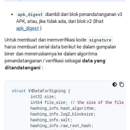
apk_digest
diambil dari blok penandatanganan v3
APK, atau, jika tidak ada, dari blok v2 (lihat
apk_digest
)
Untuk membuat dan memverifikasi kode
signature
harus membuat serial data berikut ke dalam gumpalan
biner dan meneruskannya ke dalam algoritma
penandatanganan / verifikasi sebagai
data yang
ditandatangani
:
struct
 V4DataForSigning 
{
        int32 size
;
        int64 file_size
;
// the size of the file t
        hashing_info
.
hash_algorithm
;
        hashing_info
.
log2_blocksize
;
        hashing_info
.
salt
;
        hashing_info
.
raw_root_hash
;