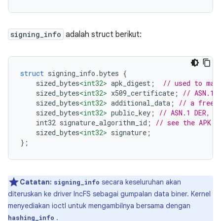
signing_info
adalah struct berikut:
struct
 signing_info
.
bytes 
{
    sized_bytes
<int32>
 apk_digest
;
// used to mat
    sized_bytes
<int32>
 x509_certificate
;
// ASN.1 
    sized_bytes
<int32>
 additional_data
;
// a free-
    sized_bytes
<int32>
 public_key
;
// ASN.1 DER, m
    int32 signature_algorithm_id
;
// see the APK v
    sized_bytes
<int32>
 signature
;
};
Catatan:
secara keseluruhan akan
signing_info
diteruskan ke driver IncFS sebagai gumpalan data biner. Kernel
menyediakan ioctl untuk mengambilnya bersama dengan
.
hashing_info