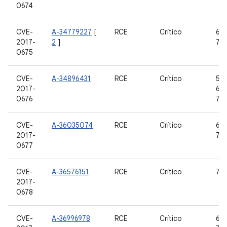
0674
CVE-
A-34779227
[
RCE
Crítico
6.0
2017-
2
]
7.1.
0675
CVE-
A-34896431
RCE
Crítico
5.0
2017-
6.0
0676
7.0,
CVE-
A-36035074
RCE
Crítico
6.0
2017-
7.0,
0677
CVE-
A-36576151
RCE
Crítico
7.0,
2017-
0678
CVE-
A-36996978
RCE
Crítico
6.0