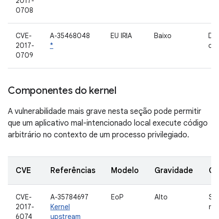
2017-
0708
CVE-
A-35468048
EU IRIA
Baixo
Dri
2017-
*
do 
0709
Componentes do kernel
A vulnerabilidade mais grave nesta seção pode permitir
que um aplicativo mal-intencionado local execute código
arbitrário no contexto de um processo privilegiado.
CVE
Referências
Modelo
Gravidade
Co
CVE-
A-35784697
EoP
Alto
Su
2017-
Kernel
re
6074
upstream