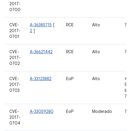
2017-
0700
CVE-
A-36385715
[
RCE
Alto
7.1.
2017-
2
]
0701
CVE-
A-36621442
RCE
Alto
7.1.
2017-
0702
CVE-
A-33123882
EoP
Alto
4.4
2017-
5.1.
0703
6.0
7.1.
CVE-
A-33059280
EoP
Moderado
7.1.
2017-
0704