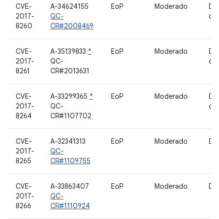
CVE-
A-34624155
EoP
Moderado
Dri
2017-
QC-
câ
8260
CR#2008469
CVE-
A-35139833
*
EoP
Moderado
Dri
2017-
QC-
câ
8261
CR#2013631
CVE-
A-33299365
*
EoP
Moderado
Dri
2017-
QC-
câ
8264
CR#1107702
CVE-
A-32341313
EoP
Moderado
Dri
2017-
QC-
8265
CR#1109755
CVE-
A-33863407
EoP
Moderado
Dri
2017-
QC-
8266
CR#1110924