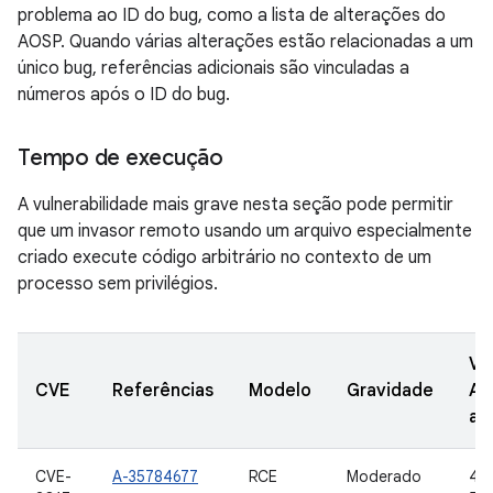
problema ao ID do bug, como a lista de alterações do
AOSP. Quando várias alterações estão relacionadas a um
único bug, referências adicionais são vinculadas a
números após o ID do bug.
Tempo de execução
A vulnerabilidade mais grave nesta seção pode permitir
que um invasor remoto usando um arquivo especialmente
criado execute código arbitrário no contexto de um
processo sem privilégios.
Ve
CVE
Referências
Modelo
Gravidade
AO
at
CVE-
A-35784677
RCE
Moderado
4.4