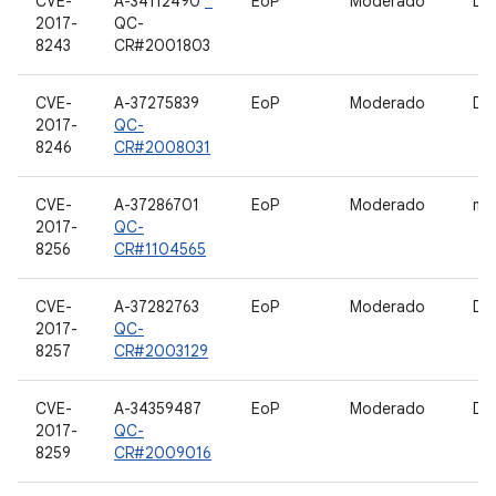
CVE-
A-34112490
*
EoP
Moderado
Dri
2017-
QC-
8243
CR#2001803
CVE-
A-37275839
EoP
Moderado
Dri
2017-
QC-
8246
CR#2008031
CVE-
A-37286701
EoP
Moderado
mot
2017-
QC-
8256
CR#1104565
CVE-
A-37282763
EoP
Moderado
Dri
2017-
QC-
8257
CR#2003129
CVE-
A-34359487
EoP
Moderado
Dri
2017-
QC-
8259
CR#2009016