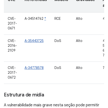
at
CVE-
A-34514762
*
RCE
Alto
4.4
2017-
0671
CVE-
A-35443725
DoS
Alto
4.4
2016-
5.1.
2109
6.0
7.1.
CVE-
A-34778578
DoS
Alto
7.0,
2017-
0672
Estrutura de mídia
A vulnerabilidade mais grave nesta seção pode permitir