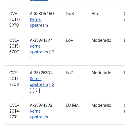
CVE-
A-35805460
DoS
Alto
Su
2017-
Kernel
re
5970
upstream
CVE-
A-35841297
EoP
Moderado
Dri
2015-
Kernel
5707
upstream
[
2
]
CVE-
A-36725304
EoP
Moderado
Dri
2017-
Kernel
7308
upstream
[
2
] [
3
]
CVE-
A-35841292
EU IRIA
Moderado
Si
2014-
Kernel
arq
9731
upstream