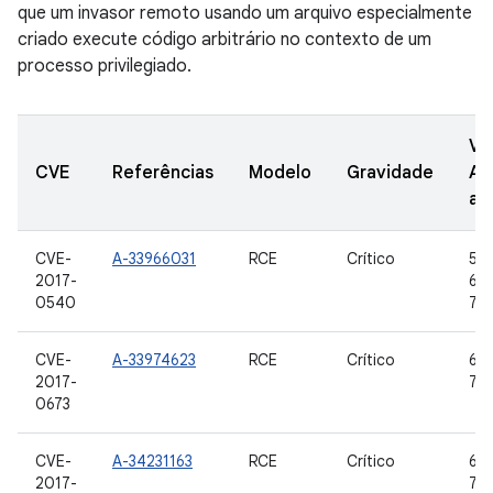
que um invasor remoto usando um arquivo especialmente
criado execute código arbitrário no contexto de um
processo privilegiado.
Ve
CVE
Referências
Modelo
Gravidade
AO
at
CVE-
A-33966031
RCE
Crítico
5.0
2017-
6.0
0540
7.0,
CVE-
A-33974623
RCE
Crítico
6.0
2017-
7.0,
0673
CVE-
A-34231163
RCE
Crítico
6.0
2017-
7.0,