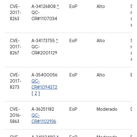
CVE-
A-34126808
*
EoP
Alto
Su
2017-
QC-
me
8263
CR#1107034
co
an
CVE-
A-34173755
*
EoP
Alto
Su
2017-
QC-
me
8267
CR#2001129
co
an
CVE-
A-35400056
EoP
Alto
Bo
2017-
QC-
8273
CR#1094372
[
2
]
CVE-
A-36251182
EoP
Moderado
Dri
2016-
QC-
5863
CR#1102936