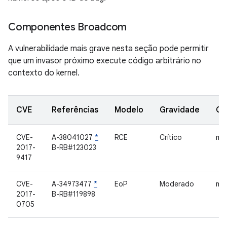
Componentes Broadcom
A vulnerabilidade mais grave nesta seção pode permitir
que um invasor próximo execute código arbitrário no
contexto do kernel.
CVE
Referências
Modelo
Gravidade
Co
CVE-
A-38041027
*
RCE
Crítico
mot
2017-
B-RB#123023
9417
CVE-
A-34973477
*
EoP
Moderado
mot
2017-
B-RB#119898
0705