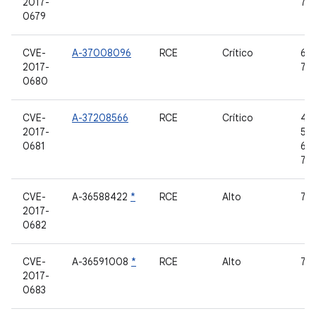
2017-
7.0,
0679
CVE-
A-37008096
RCE
Crítico
6.0
2017-
7.0,
0680
CVE-
A-37208566
RCE
Crítico
4.4
2017-
5.1.
0681
6.0
7.1.
CVE-
A-36588422
*
RCE
Alto
7.0,
2017-
0682
CVE-
A-36591008
*
RCE
Alto
7.0,
2017-
0683