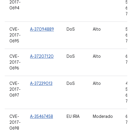
2017-
5.1.
0694
6.0
7.1.
CVE-
A-37094889
DoS
Alto
5.0
2017-
6.0
0695
7.0,
CVE-
A-37207120
DoS
Alto
6.0
2017-
7.0,
0696
CVE-
A-37239013
DoS
Alto
4.4
2017-
5.1.
0697
6.0
7.1.
CVE-
A-35467458
EU IRIA
Moderado
6.0
2017-
7.0,
0698