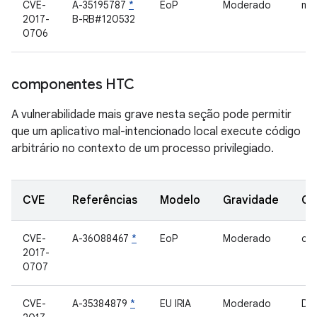
CVE-
A-35195787
*
EoP
Moderado
mot
2017-
B-RB#120532
0706
componentes HTC
A vulnerabilidade mais grave nesta seção pode permitir
que um aplicativo mal-intencionado local execute código
arbitrário no contexto de um processo privilegiado.
CVE
Referências
Modelo
Gravidade
Co
CVE-
A-36088467
*
EoP
Moderado
dri
2017-
0707
CVE-
A-35384879
*
EU IRIA
Moderado
Dri