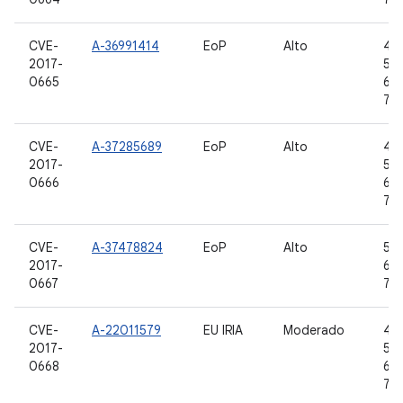
CVE-
A-36991414
EoP
Alto
4.4
2017-
5.1.
0665
6.0
7.1.
CVE-
A-37285689
EoP
Alto
4.4
2017-
5.1.
0666
6.0
7.1.
CVE-
A-37478824
EoP
Alto
5.0
2017-
6.0
0667
7.0,
CVE-
A-22011579
EU IRIA
Moderado
4.4
2017-
5.1.
0668
6.0
7.1.