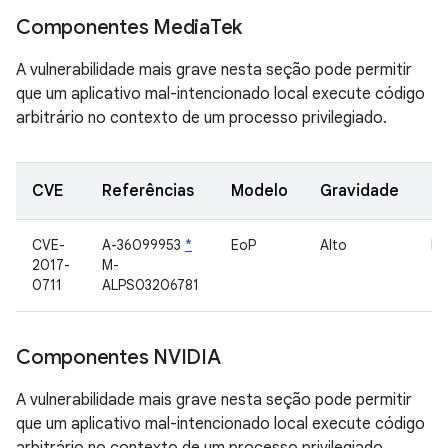
Componentes Media
Tek
A vulnerabilidade mais grave nesta seção pode permitir
que um aplicativo mal-intencionado local execute código
arbitrário no contexto de um processo privilegiado.
CVE
Referências
Modelo
Gravidade
C
CVE-
A-36099953
*
EoP
Alto
Dr
2017-
M-
0711
ALPS03206781
Componentes NVIDIA
A vulnerabilidade mais grave nesta seção pode permitir
que um aplicativo mal-intencionado local execute código