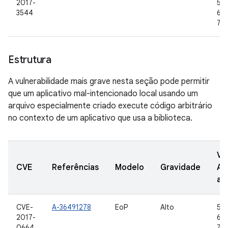
2017-
5.1.
3544
6.0
7.1.
Estrutura
A vulnerabilidade mais grave nesta seção pode permitir
que um aplicativo mal-intencionado local usando um
arquivo especialmente criado execute código arbitrário
no contexto de um aplicativo que usa a biblioteca.
Ve
CVE
Referências
Modelo
Gravidade
AO
at
CVE-
A-36491278
EoP
Alto
5.0
2017-
6.0
0664
7.0,