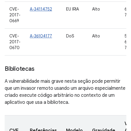
CVE-
A-34114752
EU IRIA
Alto
6.0
2017-
7.0,
0669
CVE-
A-36104177
DoS
Alto
5.0
2017-
6.0
0670
7.0,
Bibliotecas
A vulnerabilidade mais grave nesta seção pode permitir
que um invasor remoto usando um arquivo especialmente
criado execute código arbitrário no contexto de um
aplicativo que usa a biblioteca.
Ve
CVE
Referências
Modelo
Gravidade
AO