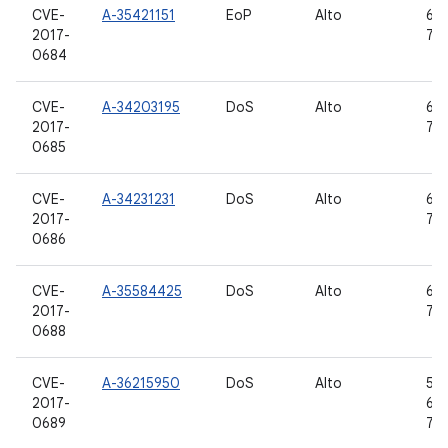
CVE-
A-35421151
EoP
Alto
6.0
2017-
7.0,
0684
CVE-
A-34203195
DoS
Alto
6.0
2017-
7.0,
0685
CVE-
A-34231231
DoS
Alto
6.0
2017-
7.0,
0686
CVE-
A-35584425
DoS
Alto
6.0
2017-
7.0,
0688
CVE-
A-36215950
DoS
Alto
5.0
2017-
6.0
0689
7.0,