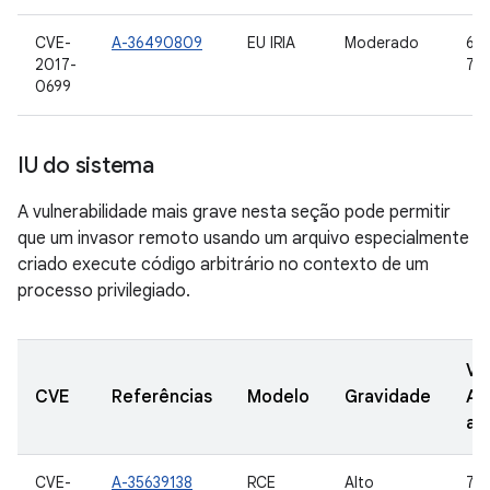
CVE-
A-36490809
EU IRIA
Moderado
6.0
2017-
7.0,
0699
IU do sistema
A vulnerabilidade mais grave nesta seção pode permitir
que um invasor remoto usando um arquivo especialmente
criado execute código arbitrário no contexto de um
processo privilegiado.
Ve
CVE
Referências
Modelo
Gravidade
AO
at
CVE-
A-35639138
RCE
Alto
7.1.