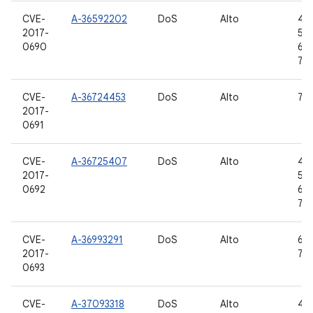
CVE-
A-36592202
DoS
Alto
4.4
2017-
5.1.
0690
6.0
7.1.
CVE-
A-36724453
DoS
Alto
7.0,
2017-
0691
CVE-
A-36725407
DoS
Alto
4.4
2017-
5.1.
0692
6.0
7.1.
CVE-
A-36993291
DoS
Alto
6.0
2017-
7.0,
0693
CVE-
A-37093318
DoS
Alto
4.4