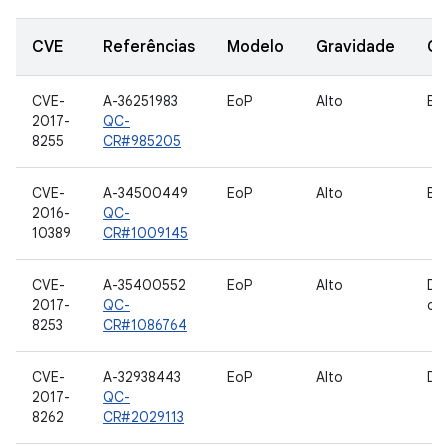
CVE
Referências
Modelo
Gravidade
Co
CVE-
A-36251983
EoP
Alto
Bo
2017-
QC-
8255
CR#985205
CVE-
A-34500449
EoP
Alto
Bo
2016-
QC-
10389
CR#1009145
CVE-
A-35400552
EoP
Alto
Dri
2017-
QC-
câ
8253
CR#1086764
CVE-
A-32938443
EoP
Alto
Dri
2017-
QC-
8262
CR#2029113