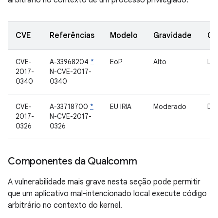
arbitrário no contexto de um processo privilegiado.
CVE
Referências
Modelo
Gravidade
Co
CVE-
A-33968204
*
EoP
Alto
Lib
2017-
N-CVE-2017-
0340
0340
CVE-
A-33718700
*
EU IRIA
Moderado
Dri
2017-
N-CVE-2017-
0326
0326
Componentes da Qualcomm
A vulnerabilidade mais grave nesta seção pode permitir
que um aplicativo mal-intencionado local execute código
arbitrário no contexto do kernel.