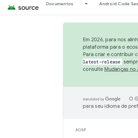
Documentos
Android Code Se
Em 2026, para nos alin
plataforma para o ecos
Para criar e contribuir
latest-release
sempre
consulte
Mudanças no
O G
para seu idioma de pre
AOSP