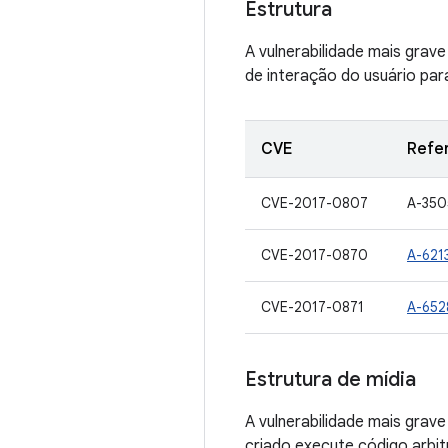
Estrutura
A vulnerabilidade mais grave
de interação do usuário par
CVE
Refe
CVE-2017-0807
A-35
CVE-2017-0870
A-621
CVE-2017-0871
A-652
Estrutura de mídia
A vulnerabilidade mais gra
criado execute código arbit