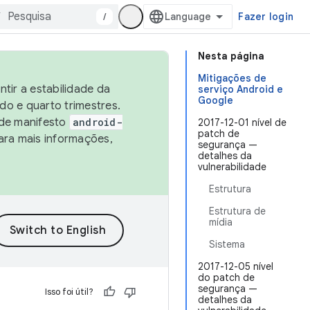
/
Fazer login
Nesta página
Mitigações de
tir a estabilidade da
serviço Android e
Google
o e quarto trimestres.
 de manifesto
android-
2017-12-01 nível de
patch de
ara mais informações,
segurança —
detalhes da
vulnerabilidade
Estrutura
Estrutura de
mídia
Sistema
2017-12-05 nível
do patch de
segurança —
Isso foi útil?
detalhes da