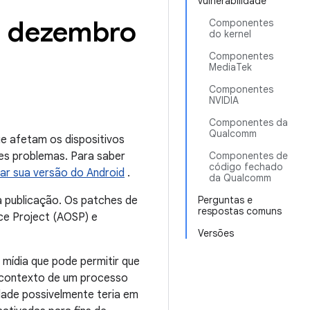
vulnerabilidade
— dezembro
Componentes
do kernel
Componentes
MediaTek
Componentes
NVIDIA
Componentes da
Qualcomm
e afetam os dispositivos
es problemas. Para saber
Componentes de
código fechado
izar sua versão do Android
.
da Qualcomm
 publicação. Os patches de
Perguntas e
respostas comuns
ce Project (AOSP) e
Versões
 mídia que pode permitir que
o contexto de um processo
dade possivelmente teria em