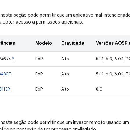
 nesta seção pode permitir que um aplicativo mal-intencionado 
a obter acesso a permissões adicionais.
rências
Modelo
Gravidade
Versões AOSP a
056974
*
EoP
Alto
5.1.1, 6.0, 6.0.1, 7.0
34807
EoP
Alto
5.1.1, 6.0, 6.0.1, 7.
81159
EoP
Alto
8,0
ve nesta seção pode permitir que um invasor remoto usando um
rário no contexto de um processo privilegiado.