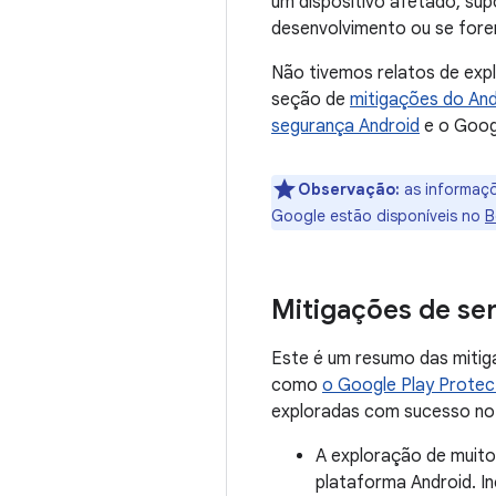
um dispositivo afetado, su
desenvolvimento ou se fore
Não tivemos relatos de exp
seção de
mitigações do And
segurança Android
e o Goog
Observação:
as informaçõ
Google estão disponíveis no
B
Mitigações de se
Este é um resumo das mitig
como
o Google Play Protec
exploradas com sucesso no 
A exploração de muito
plataforma Android. I