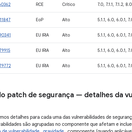
60362
RCE
Crítico
7.0, 7.1.1, 7.1.2, 8.0
11847
EoP
Alto
5.1.1, 6.0, 6.0.1, 7.
90341
EU IRIA
Alto
5.1.1, 6.0, 6.0.1, 7.
79915
EU IRIA
Alto
5.1.1, 6.0, 6.0.1, 7.
79772
EU IRIA
Alto
5.1.1, 6.0, 6.0.1, 7.
do patch de segurança — detalhes da vu
mos detalhes para cada uma das vulnerabilidades de segurança
rabilidades são agrupadas no componente que afetam e inclu
o de vulnerabilidade
,
gravidade
, componente (quando aplicável