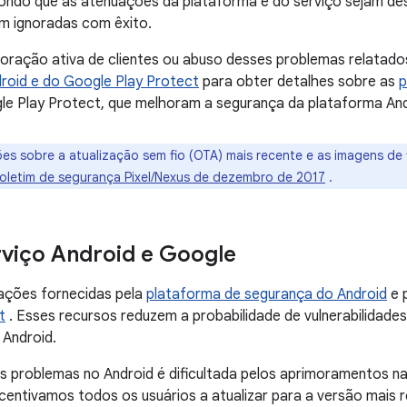
pondo que as atenuações da plataforma e do serviço sejam des
m ignoradas com êxito.
loração ativa de clientes ou abuso desses problemas relatad
roid e do Google Play Protect
para obter detalhes sobre as
p
le Play Protect, que melhoram a segurança da plataforma And
es sobre a atualização sem fio (OTA) mais recente e as imagens de 
oletim de segurança Pixel/Nexus de dezembro de 2017
.
rviço Android e Google
ações fornecidas pela
plataforma de segurança do Android
e 
t
. Esses recursos reduzem a probabilidade de vulnerabilidad
Android.
s problemas no Android é dificultada pelos aprimoramentos n
ncentivamos todos os usuários a atualizar para a versão mais