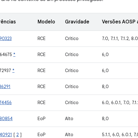
rências
Modelo
Gravidade
Versões AOSP a
90323
RCE
Crítico
7.0, 7.1.1, 7.1.2, 8.0
964675
*
RCE
Crítico
6,0
72937
*
RCE
Crítico
6,0
86291
RCE
Crítico
8,0
74456
RCE
Crítico
6.0, 6.0.1, 7.0, 7.1.
80854
EoP
Alto
8,0
40921
[
2
]
EoP
Alto
5.1.1, 6.0, 6.0.1, 7.