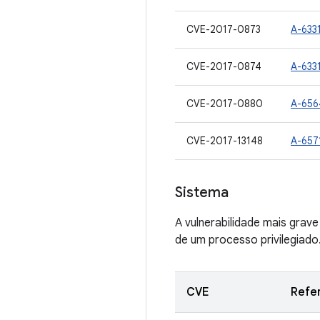
CVE-2017-0873
A-633
CVE-2017-0874
A-633
CVE-2017-0880
A-656
CVE-2017-13148
A-657
Sistema
A vulnerabilidade mais grav
de um processo privilegiado
CVE
Refe