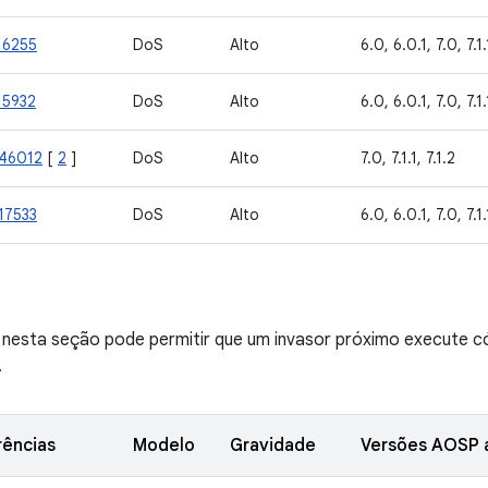
16255
DoS
Alto
6.0, 6.0.1, 7.0, 7.1.
15932
DoS
Alto
6.0, 6.0.1, 7.0, 7.1.
46012
[
2
]
DoS
Alto
7.0, 7.1.1, 7.1.2
17533
DoS
Alto
6.0, 6.0.1, 7.0, 7.1.
e nesta seção pode permitir que um invasor próximo execute c
.
rências
Modelo
Gravidade
Versões AOSP a