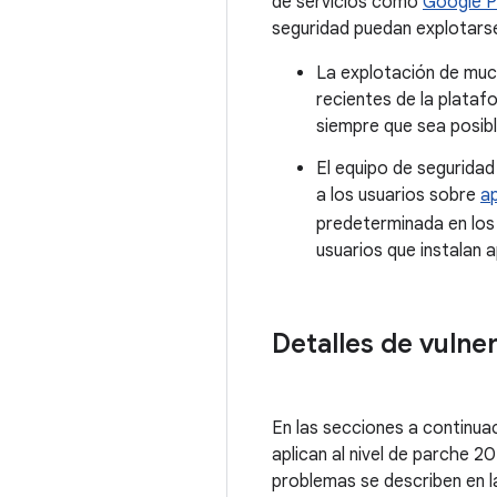
de servicios como
Google P
seguridad puedan explotarse
La explotación de much
recientes de la plataf
siempre que sea posibl
El equipo de segurida
a los usuarios sobre
a
predeterminada en los
usuarios que instalan 
Detalles de vulne
En las secciones a continua
aplican al nivel de parche 
problemas se describen en la