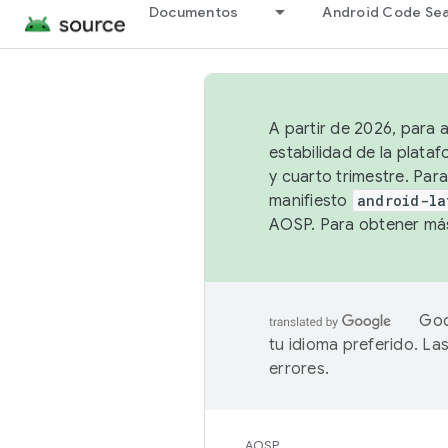
Documentos
Android Code Se
A partir de 2026, para 
estabilidad de la plata
y cuarto trimestre. Para
manifiesto
android-la
AOSP. Para obtener más
Goo
tu idioma preferido. L
errores.
AOSP