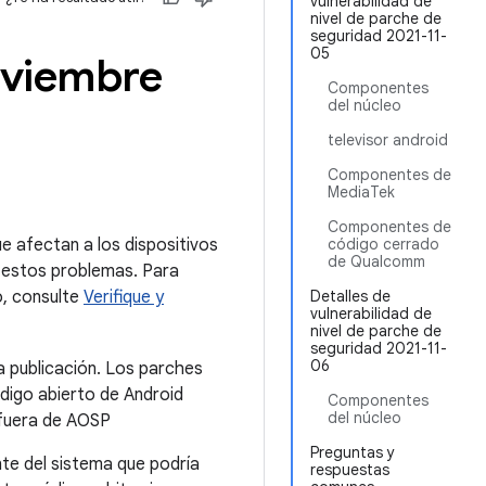
vulnerabilidad de
nivel de parche de
seguridad 2021-11-
05
oviembre
Componentes
del núcleo
televisor android
Componentes de
MediaTek
Componentes de
ue afectan a los dispositivos
código cerrado
de Qualcomm
 estos problemas. Para
o, consulte
Verifique y
Detalles de
vulnerabilidad de
nivel de parche de
seguridad 2021-11-
06
a publicación. Los parches
digo abierto de Android
Componentes
del núcleo
 fuera de AOSP
Preguntas y
nte del sistema que podría
respuestas