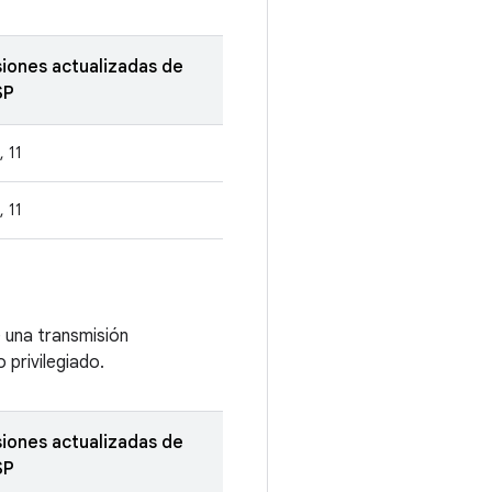
siones actualizadas de
SP
, 11
, 11
e una transmisión
privilegiado.
siones actualizadas de
SP