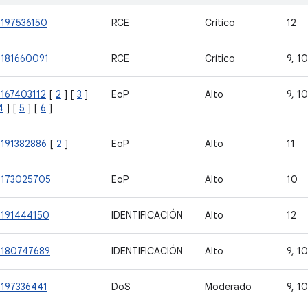
-197536150
RCE
Crítico
12
-181660091
RCE
Crítico
9, 10
-167403112
[
2
] [
3
]
EoP
Alto
9, 10
4
] [
5
] [
6
]
-191382886
[
2
]
EoP
Alto
11
-173025705
EoP
Alto
10
-191444150
IDENTIFICACIÓN
Alto
12
-180747689
IDENTIFICACIÓN
Alto
9, 10
-197336441
DoS
Moderado
9, 10