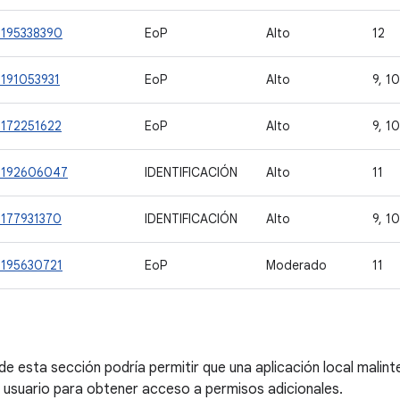
-195338390
EoP
Alto
12
-191053931
EoP
Alto
9, 10
-172251622
EoP
Alto
9, 10
-192606047
IDENTIFICACIÓN
Alto
11
-177931370
IDENTIFICACIÓN
Alto
9, 10
-195630721
EoP
Moderado
11
de esta sección podría permitir que una aplicación local malin
l usuario para obtener acceso a permisos adicionales.