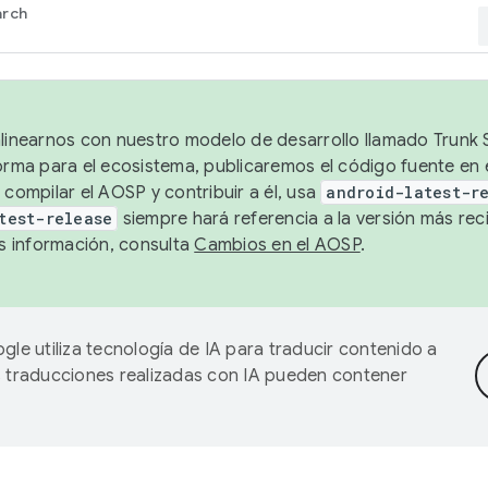
arch
alinearnos con nuestro modelo de desarrollo llamado Trunk S
forma para el ecosistema, publicaremos el código fuente en
 compilar el AOSP y contribuir a él, usa
android-latest-r
test-release
siempre hará referencia a la versión más reci
 información, consulta
Cambios en el AOSP
.
gle utiliza tecnología de IA para traducir contenido a
as traducciones realizadas con IA pueden contener