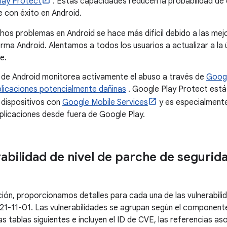
lay Protect
. Estas capacidades reducen la probabilidad de q
 con éxito en Android.
os problemas en Android se hace más difícil debido a las mej
orma Android. Alentamos a todos los usuarios a actualizar a la 
e.
d de Android monitorea activamente el abuso a través de
Googl
plicaciones potencialmente dañinas
. Google Play Protect está
 dispositivos con
Google Mobile Services
y es especialmente
aplicaciones desde fuera de Google Play.
rabilidad de nivel de parche de segurid
ción, proporcionamos detalles para cada una de las vulnerabili
2021-11-01. Las vulnerabilidades se agrupan según el component
s tablas siguientes e incluyen el ID de CVE, las referencias as