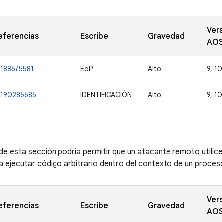
Ver
eferencias
Escribe
Gravedad
AO
-188675581
EoP
Alto
9, 10
-190286685
IDENTIFICACIÓN
Alto
9, 10
de esta sección podría permitir que un atacante remoto utilic
 ejecutar código arbitrario dentro del contexto de un proceso 
Ver
eferencias
Escribe
Gravedad
AO