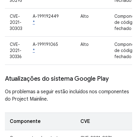
30293
fechado
CVE-
A-199192449
Alto
Componen
2021-
*
de código
30303
fechado
CVE-
A-199191065
Alto
Componen
2021-
*
de código
30336
fechado
Atualizações do sistema Google Play
Os problemas a seguir estão incluídos nos componentes
do Project Mainline.
Componente
CVE