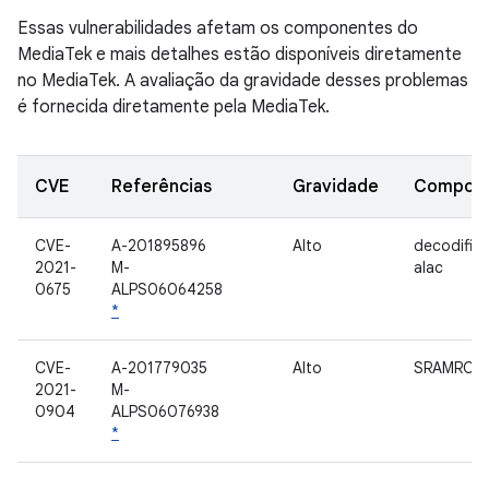
Essas vulnerabilidades afetam os componentes do
MediaTek e mais detalhes estão disponíveis diretamente
no MediaTek. A avaliação da gravidade desses problemas
é fornecida diretamente pela MediaTek.
CVE
Referências
Gravidade
Compon
CVE-
A-201895896
Alto
decodific
2021-
M-
alac
0675
ALPS06064258
*
CVE-
A-201779035
Alto
SRAMROM
2021-
M-
0904
ALPS06076938
*