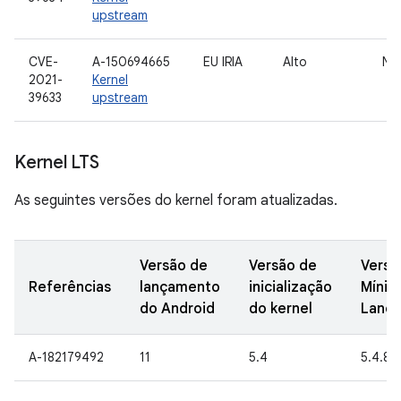
upstream
CVE-
A-150694665
EU IRIA
Alto
Nú
2021-
Kernel
39633
upstream
Kernel LTS
As seguintes versões do kernel foram atualizadas.
Versão de
Versão de
Versã
Referências
lançamento
inicialização
Mínim
do Android
do kernel
Lanç
A-182179492
11
5.4
5.4.86