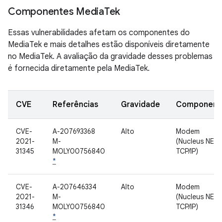
Componentes Media
Tek
Essas vulnerabilidades afetam os componentes do
MediaTek e mais detalhes estão disponíveis diretamente
no MediaTek. A avaliação da gravidade desses problemas
é fornecida diretamente pela MediaTek.
CVE
Referências
Gravidade
Component
CVE-
A-207693368
Alto
Modem
2021-
M-
(Nucleus NET
31345
MOLY00756840
TCP/IP)
*
CVE-
A-207646334
Alto
Modem
2021-
M-
(Nucleus NET
31346
MOLY00756840
TCP/IP)
*