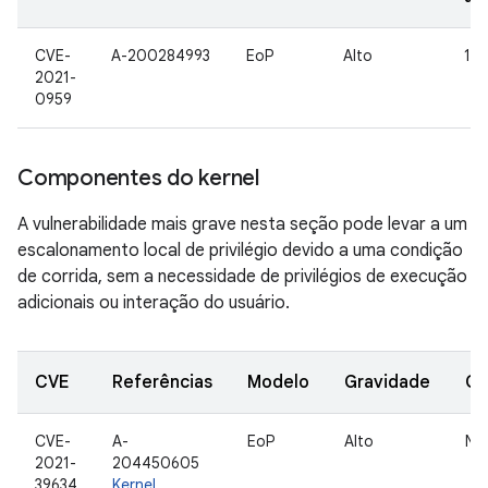
CVE-
A-200284993
EoP
Alto
12
2021-
0959
Componentes do kernel
A vulnerabilidade mais grave nesta seção pode levar a um
escalonamento local de privilégio devido a uma condição
de corrida, sem a necessidade de privilégios de execução
adicionais ou interação do usuário.
CVE
Referências
Modelo
Gravidade
Co
CVE-
A-
EoP
Alto
Nú
2021-
204450605
39634
Kernel