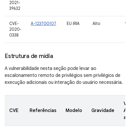
2021-
39632
CVE-
A-123700107
EU IRIA
Alto
9,
2020-
0338
Estrutura de mídia
A vulnerabilidade nesta seção pode levar ao
escalonamento remoto de privilégios sem privilégios de
execução adicionais ou interação do usuário necessária.
Ve
CVE
Referências
Modelo
Gravidade
AO
at