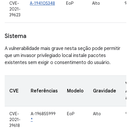
CVE-
A-194105348
EoP
Alto
9, 
2021-
39623
Sistema
A vulnerabilidade mais grave nesta seção pode permitir
que um invasor privilegiado local instale pacotes
existentes sem exigir o consentimento do usuário.
Ve
CVE
Referências
Modelo
Gravidade
A
at
CVE-
A-196855999
EoP
Alto
9, 
2021-
*
39618