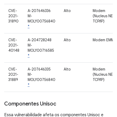
CVE-
A-207646336
Alto
Modem
2021-
M-
(Nucleus NET
31890
MOLY00756840
TCP/IP)
*
CVE-
A-204728248
Alto
Modem EMM
2021-
M-
40148
MOLY00716585
*
CVE-
A-207646335
Alto
Modem
2021-
M-
(Nucleus NET
31889
MOLY00756840
TCP/IP)
*
Componentes Unisoc
Essa vulnerabilidade afeta os componentes Unisoc e