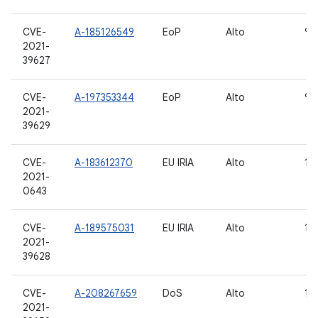
CVE-
A-185126549
EoP
Alto
9, 
2021-
39627
CVE-
A-197353344
EoP
Alto
9, 
2021-
39629
CVE-
A-183612370
EU IRIA
Alto
10,
2021-
0643
CVE-
A-189575031
EU IRIA
Alto
10,
2021-
39628
CVE-
A-208267659
DoS
Alto
10,
2021-