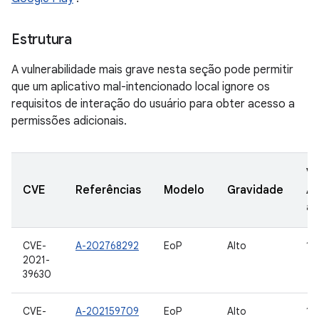
Estrutura
A vulnerabilidade mais grave nesta seção pode permitir
que um aplicativo mal-intencionado local ignore os
requisitos de interação do usuário para obter acesso a
permissões adicionais.
Ve
CVE
Referências
Modelo
Gravidade
A
at
CVE-
A-202768292
EoP
Alto
12
2021-
39630
CVE-
A-202159709
EoP
Alto
11,