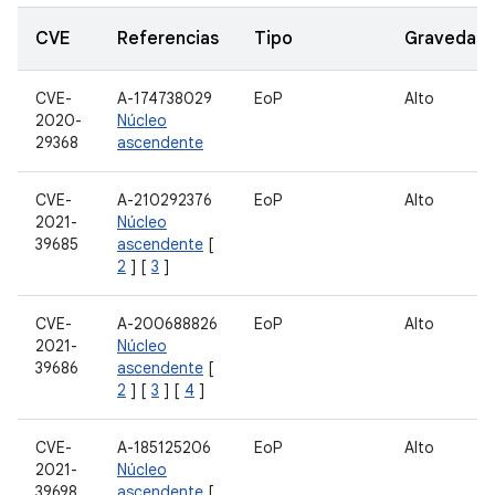
CVE
Referencias
Tipo
Gravedad
CVE-
A-174738029
EoP
Alto
2020-
Núcleo
29368
ascendente
CVE-
A-210292376
EoP
Alto
2021-
Núcleo
39685
ascendente
[
2
] [
3
]
CVE-
A-200688826
EoP
Alto
2021-
Núcleo
39686
ascendente
[
2
] [
3
] [
4
]
CVE-
A-185125206
EoP
Alto
2021-
Núcleo
39698
ascendente
[