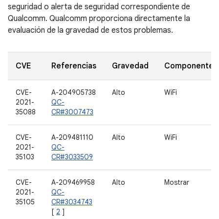
seguridad o alerta de seguridad correspondiente de
Qualcomm. Qualcomm proporciona directamente la
evaluación de la gravedad de estos problemas.
CVE
Referencias
Gravedad
Componente
CVE-
A-204905738
Alto
WiFi
2021-
QC-
35088
CR#3007473
CVE-
A-209481110
Alto
WiFi
2021-
QC-
35103
CR#3033509
CVE-
A-209469958
Alto
Mostrar
2021-
QC-
35105
CR#3034743
[
2
]