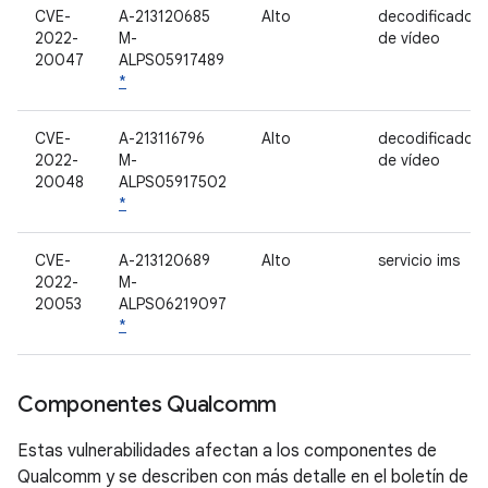
CVE-
A-213120685
Alto
decodificador
2022-
M-
de vídeo
20047
ALPS05917489
*
CVE-
A-213116796
Alto
decodificador
2022-
M-
de vídeo
20048
ALPS05917502
*
CVE-
A-213120689
Alto
servicio ims
2022-
M-
20053
ALPS06219097
*
Componentes Qualcomm
Estas vulnerabilidades afectan a los componentes de
Qualcomm y se describen con más detalle en el boletín de