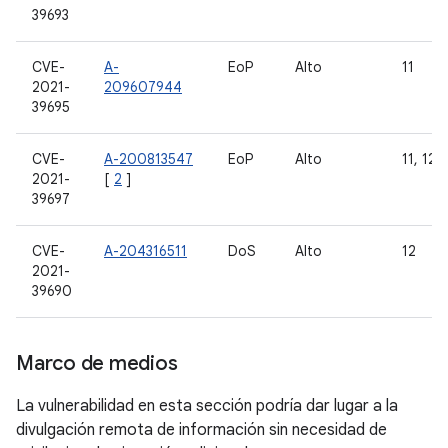
39693
CVE-
A-
EoP
Alto
11
2021-
209607944
39695
CVE-
A-200813547
EoP
Alto
11, 12
2021-
[
2
]
39697
CVE-
A-204316511
DoS
Alto
12
2021-
39690
Marco de medios
La vulnerabilidad en esta sección podría dar lugar a la
divulgación remota de información sin necesidad de