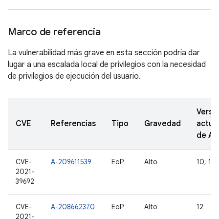
Marco de referencia
La vulnerabilidad más grave en esta sección podría dar
lugar a una escalada local de privilegios con la necesidad
de privilegios de ejecución del usuario.
Versi
CVE
Referencias
Tipo
Gravedad
actua
de A
CVE-
A-209611539
EoP
Alto
10, 11,
2021-
39692
CVE-
A-208662370
EoP
Alto
12
2021-