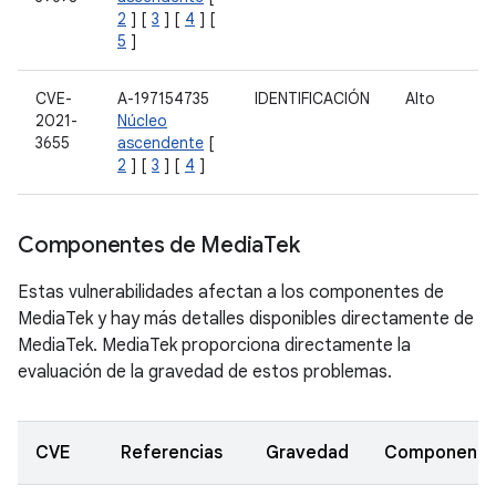
2
] [
3
] [
4
] [
5
]
CVE-
A-197154735
IDENTIFICACIÓN
Alto
2021-
Núcleo
3655
ascendente
[
2
] [
3
] [
4
]
Componentes de Media
Tek
Estas vulnerabilidades afectan a los componentes de
MediaTek y hay más detalles disponibles directamente de
MediaTek. MediaTek proporciona directamente la
evaluación de la gravedad de estos problemas.
CVE
Referencias
Gravedad
Componente