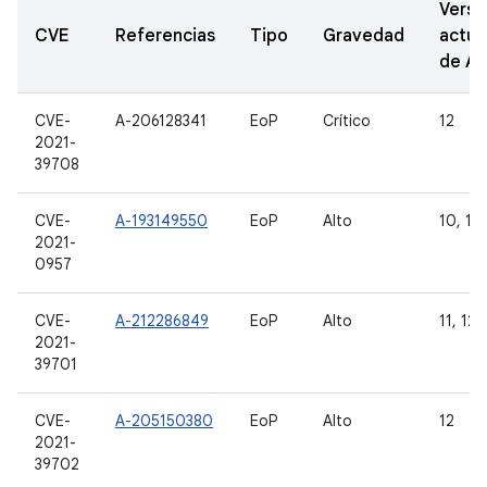
Versi
CVE
Referencias
Tipo
Gravedad
actua
de A
CVE-
A-206128341
EoP
Crítico
12
2021-
39708
CVE-
A-193149550
EoP
Alto
10, 11,
2021-
0957
CVE-
A-212286849
EoP
Alto
11, 12
2021-
39701
CVE-
A-205150380
EoP
Alto
12
2021-
39702