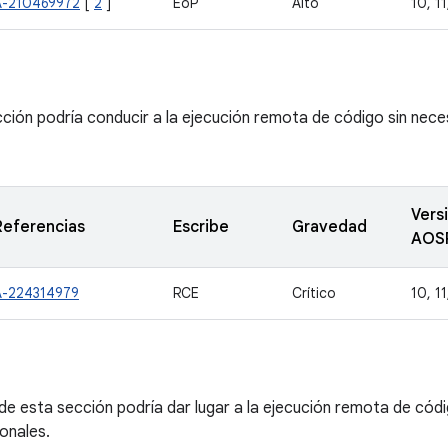
A-210469972
[
2
]
EoP
Alto
10, 11
cción podría conducir a la ejecución remota de código sin neces
Vers
Referencias
Escribe
Gravedad
AOS
A-224314979
RCE
Crítico
10, 11
de esta sección podría dar lugar a la ejecución remota de cód
ionales.