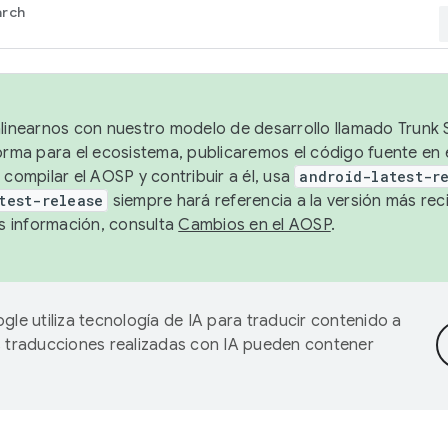
arch
alinearnos con nuestro modelo de desarrollo llamado Trunk S
forma para el ecosistema, publicaremos el código fuente en
 compilar el AOSP y contribuir a él, usa
android-latest-r
test-release
siempre hará referencia a la versión más reci
 información, consulta
Cambios en el AOSP
.
gle utiliza tecnología de IA para traducir contenido a
as traducciones realizadas con IA pueden contener