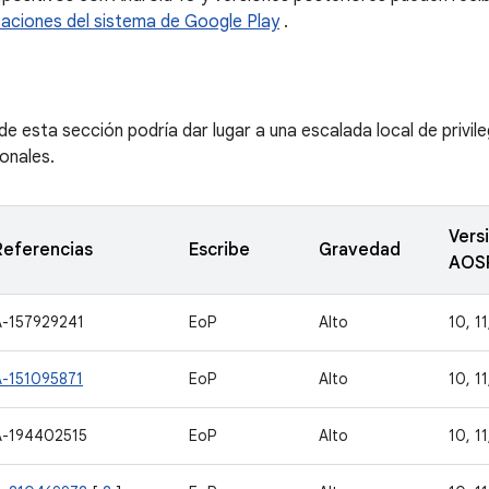
zaciones del sistema de Google Play
.
de esta sección podría dar lugar a una escalada local de privil
ionales.
Vers
Referencias
Escribe
Gravedad
AOS
A-157929241
EoP
Alto
10, 11
A-151095871
EoP
Alto
10, 11
A-194402515
EoP
Alto
10, 11