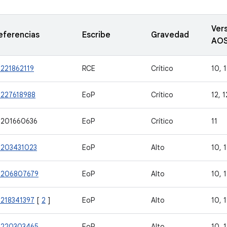
Ver
eferencias
Escribe
Gravedad
AO
-221862119
RCE
Crítico
10, 1
-227618988
EoP
Crítico
12, 1
-201660636
EoP
Crítico
11
-203431023
EoP
Alto
10, 1
-206807679
EoP
Alto
10, 1
-218341397
[
2
]
EoP
Alto
10, 1
-220303465
EoP
Alto
10, 1