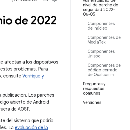
vulnerabilidad de
nivel de parche de
seguridad 2022-
06-05
nio de 2022
Componentes
del núcleo
Componentes de
MediaTek
Componentes
Unisoc
ue afectan a los dispositivos
Componentes de
 estos problemas. Para
código cerrado
de Qualcomm
o, consulte
Verifique y
Preguntas y
respuestas
comunes
a publicación. Los parches
digo abierto de Android
Versiones
 fuera de AOSP.
nte del sistema que podría
ales. La
evaluación de la