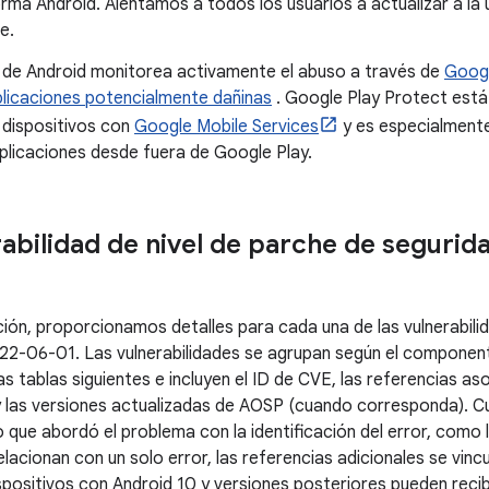
orma Android. Alentamos a todos los usuarios a actualizar a la 
e.
d de Android monitorea activamente el abuso a través de
Googl
plicaciones potencialmente dañinas
. Google Play Protect está
 dispositivos con
Google Mobile Services
y es especialmente
aplicaciones desde fuera de Google Play.
rabilidad de nivel de parche de seguri
ción, proporcionamos detalles para cada una de las vulnerabili
2022-06-01. Las vulnerabilidades se agrupan según el componen
s tablas siguientes e incluyen el ID de CVE, las referencias as
 las versiones actualizadas de AOSP (cuando corresponda). Cu
 que abordó el problema con la identificación del error, como 
acionan con un solo error, las referencias adicionales se vinc
dispositivos con Android 10 y versiones posteriores pueden reci