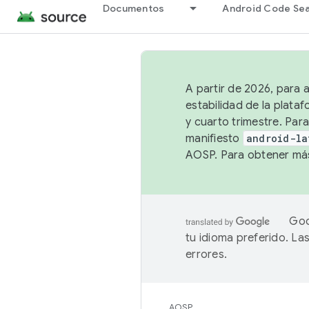
Documentos
Android Code Se
A partir de 2026, para 
estabilidad de la plata
y cuarto trimestre. Para
manifiesto
android-la
AOSP. Para obtener más
Goo
tu idioma preferido. L
errores.
AOSP