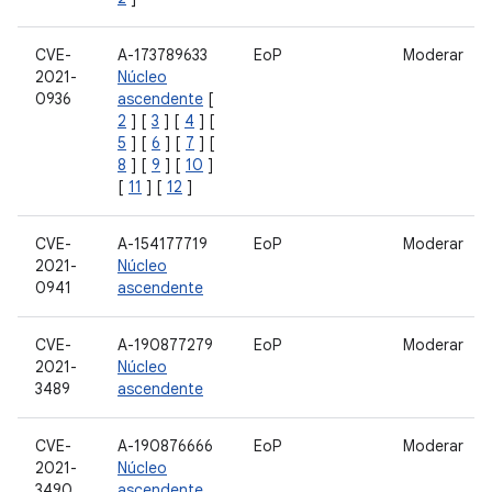
CVE-
A-173789633
EoP
Moderar
2021-
Núcleo
0936
ascendente
[
2
] [
3
] [
4
] [
5
] [
6
] [
7
] [
8
] [
9
] [
10
]
[
11
] [
12
]
CVE-
A-154177719
EoP
Moderar
2021-
Núcleo
0941
ascendente
CVE-
A-190877279
EoP
Moderar
2021-
Núcleo
3489
ascendente
CVE-
A-190876666
EoP
Moderar
2021-
Núcleo
3490
ascendente