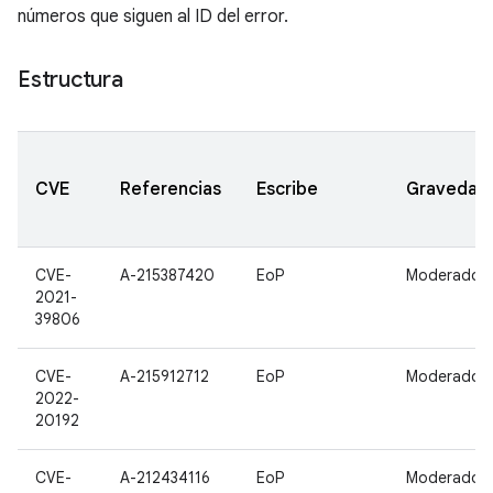
números que siguen al ID del error.
Estructura
CVE
Referencias
Escribe
Gravedad
CVE-
A-215387420
EoP
Moderado
2021-
39806
CVE-
A-215912712
EoP
Moderado
2022-
20192
CVE-
A-212434116
EoP
Moderado