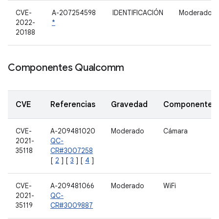
CVE-
A-207254598
IDENTIFICACIÓN
Moderado
2022-
*
20188
Componentes Qualcomm
CVE
Referencias
Gravedad
Componente
CVE-
A-209481020
Moderado
Cámara
2021-
QC-
35118
CR#3007258
[
2
] [
3
] [
4
]
CVE-
A-209481066
Moderado
WiFi
2021-
QC-
35119
CR#3009887