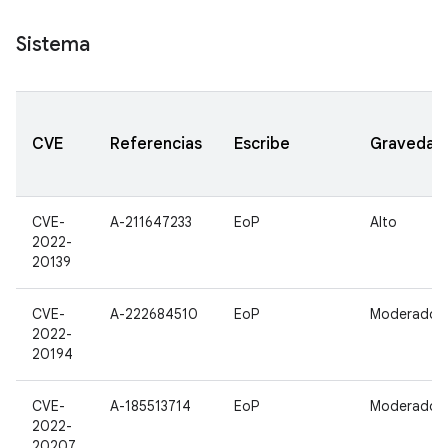
Sistema
CVE
Referencias
Escribe
Gravedad
CVE-
A-211647233
EoP
Alto
2022-
20139
CVE-
A-222684510
EoP
Moderado
2022-
20194
CVE-
A-185513714
EoP
Moderado
2022-
20207