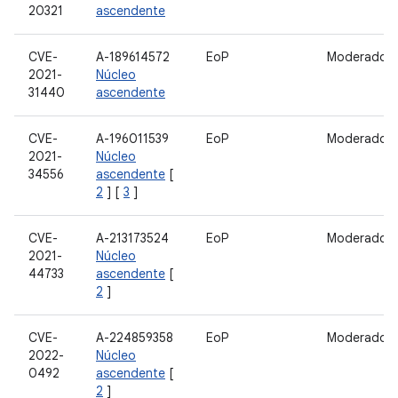
20321
ascendente
CVE-
A-189614572
EoP
Moderado
2021-
Núcleo
31440
ascendente
CVE-
A-196011539
EoP
Moderado
2021-
Núcleo
34556
ascendente
[
2
] [
3
]
CVE-
A-213173524
EoP
Moderado
2021-
Núcleo
44733
ascendente
[
2
]
CVE-
A-224859358
EoP
Moderado
2022-
Núcleo
0492
ascendente
[
2
]