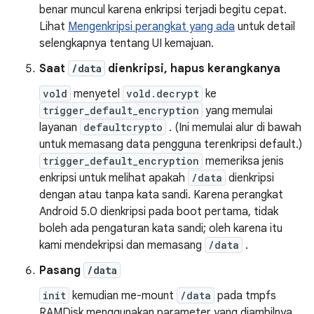
benar muncul karena enkripsi terjadi begitu cepat.
Lihat
Mengenkripsi perangkat yang ada
untuk detail
selengkapnya tentang UI kemajuan.
Saat
/data
dienkripsi, hapus kerangkanya
vold
menyetel
vold.decrypt
ke
trigger_default_encryption
yang memulai
layanan
defaultcrypto
. (Ini memulai alur di bawah
untuk memasang data pengguna terenkripsi default.)
trigger_default_encryption
memeriksa jenis
enkripsi untuk melihat apakah
/data
dienkripsi
dengan atau tanpa kata sandi. Karena perangkat
Android 5.0 dienkripsi pada boot pertama, tidak
boleh ada pengaturan kata sandi; oleh karena itu
kami mendekripsi dan memasang
/data
.
Pasang
/data
init
kemudian me-mount
/data
pada tmpfs
RAMDisk menggunakan parameter yang diambilnya