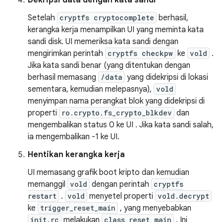
Dekripsi data dengan kata sandi
Setelah
cryptfs cryptocomplete
berhasil,
kerangka kerja menampilkan UI yang meminta kata
sandi disk. UI memeriksa kata sandi dengan
mengirimkan perintah
cryptfs checkpw
ke
vold
.
Jika kata sandi benar (yang ditentukan dengan
berhasil memasang
/data
yang didekripsi di lokasi
sementara, kemudian melepasnya),
vold
menyimpan nama perangkat blok yang didekripsi di
properti
ro.crypto.fs_crypto_blkdev
dan
mengembalikan status 0 ke UI . Jika kata sandi salah,
ia mengembalikan -1 ke UI.
Hentikan kerangka kerja
UI memasang grafik boot kripto dan kemudian
memanggil
vold
dengan perintah
cryptfs
restart
.
vold
menyetel properti
vold.decrypt
ke
trigger_reset_main
, yang menyebabkan
init.rc
melakukan
class_reset main
. Ini