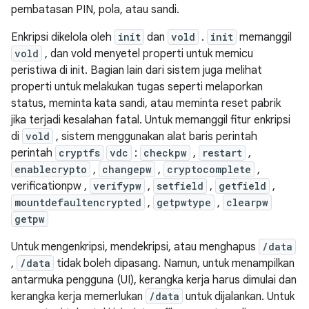
pembatasan PIN, pola, atau sandi.
Enkripsi dikelola oleh
init
dan
vold
.
init
memanggil
vold
, dan vold menyetel properti untuk memicu
peristiwa di init. Bagian lain dari sistem juga melihat
properti untuk melakukan tugas seperti melaporkan
status, meminta kata sandi, atau meminta reset pabrik
jika terjadi kesalahan fatal. Untuk memanggil fitur enkripsi
di
vold
, sistem menggunakan alat baris perintah
perintah
cryptfs
vdc
:
checkpw
,
restart
,
enablecrypto
,
changepw
,
cryptocomplete
,
verificationpw ,
verifypw
,
setfield
,
getfield
,
mountdefaultencrypted
,
getpwtype
,
clearpw
getpw
Untuk mengenkripsi, mendekripsi, atau menghapus
/data
,
/data
tidak boleh dipasang. Namun, untuk menampilkan
antarmuka pengguna (UI), kerangka kerja harus dimulai dan
kerangka kerja memerlukan
/data
untuk dijalankan. Untuk