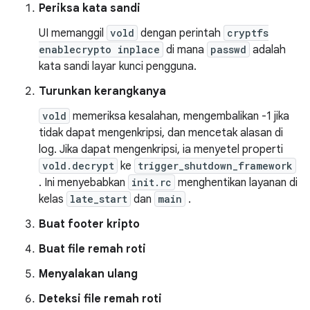
Periksa kata sandi
UI memanggil
vold
dengan perintah
cryptfs
enablecrypto inplace
di mana
passwd
adalah
kata sandi layar kunci pengguna.
Turunkan kerangkanya
vold
memeriksa kesalahan, mengembalikan -1 jika
tidak dapat mengenkripsi, dan mencetak alasan di
log. Jika dapat mengenkripsi, ia menyetel properti
vold.decrypt
ke
trigger_shutdown_framework
. Ini menyebabkan
init.rc
menghentikan layanan di
kelas
late_start
dan
main
.
Buat footer kripto
Buat file remah roti
Menyalakan ulang
Deteksi file remah roti