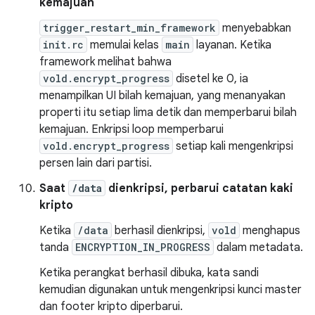
kemajuan
trigger_restart_min_framework
menyebabkan
init.rc
memulai kelas
main
layanan. Ketika
framework melihat bahwa
vold.encrypt_progress
disetel ke 0, ia
menampilkan UI bilah kemajuan, yang menanyakan
properti itu setiap lima detik dan memperbarui bilah
kemajuan. Enkripsi loop memperbarui
vold.encrypt_progress
setiap kali mengenkripsi
persen lain dari partisi.
Saat
/data
dienkripsi, perbarui catatan kaki
kripto
Ketika
/data
berhasil dienkripsi,
vold
menghapus
tanda
ENCRYPTION_IN_PROGRESS
dalam metadata.
Ketika perangkat berhasil dibuka, kata sandi
kemudian digunakan untuk mengenkripsi kunci master
dan footer kripto diperbarui.