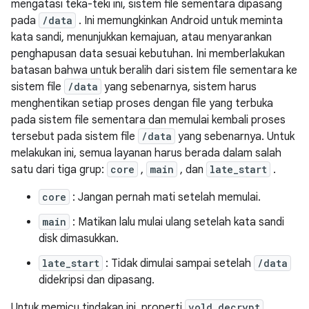
mengatasi teka-teki ini, sistem file sementara dipasang
pada
/data
. Ini memungkinkan Android untuk meminta
kata sandi, menunjukkan kemajuan, atau menyarankan
penghapusan data sesuai kebutuhan. Ini memberlakukan
batasan bahwa untuk beralih dari sistem file sementara ke
sistem file
/data
yang sebenarnya, sistem harus
menghentikan setiap proses dengan file yang terbuka
pada sistem file sementara dan memulai kembali proses
tersebut pada sistem file
/data
yang sebenarnya. Untuk
melakukan ini, semua layanan harus berada dalam salah
satu dari tiga grup:
core
,
main
, dan
late_start
.
core
: Jangan pernah mati setelah memulai.
main
: Matikan lalu mulai ulang setelah kata sandi
disk dimasukkan.
late_start
: Tidak dimulai sampai setelah
/data
didekripsi dan dipasang.
Untuk memicu tindakan ini, properti
vold.decrypt