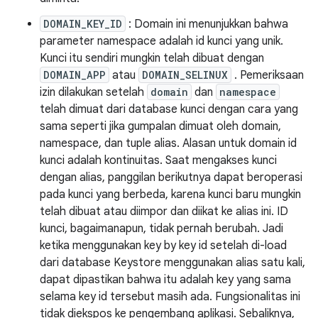
DOMAIN_KEY_ID
: Domain ini menunjukkan bahwa
parameter namespace adalah id kunci yang unik.
Kunci itu sendiri mungkin telah dibuat dengan
DOMAIN_APP
atau
DOMAIN_SELINUX
. Pemeriksaan
izin dilakukan setelah
domain
dan
namespace
telah dimuat dari database kunci dengan cara yang
sama seperti jika gumpalan dimuat oleh domain,
namespace, dan tuple alias. Alasan untuk domain id
kunci adalah kontinuitas. Saat mengakses kunci
dengan alias, panggilan berikutnya dapat beroperasi
pada kunci yang berbeda, karena kunci baru mungkin
telah dibuat atau diimpor dan diikat ke alias ini. ID
kunci, bagaimanapun, tidak pernah berubah. Jadi
ketika menggunakan key by key id setelah di-load
dari database Keystore menggunakan alias satu kali,
dapat dipastikan bahwa itu adalah key yang sama
selama key id tersebut masih ada. Fungsionalitas ini
tidak diekspos ke pengembang aplikasi. Sebaliknya,