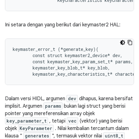
                  KeyCharacteristics keyCharacteri
Ini setara dengan yang berikut dari keymaster2 HAL:
keymaster_error_t (*generate_key)(

        const struct keymaster2_device* dev,

        const keymaster_key_param_set_t* params,

        keymaster_key_blob_t* key_blob,

Dalam versi HIDL, argumen
dev
dihapus, karena bersifat
implisit. Argumen
params
bukan lagi struct yang berisi
pointer yang mereferensikan array objek
key_parameter_t
, tetapi
vec
(vektor) yang berisi
objek
KeyParameter
. Nilai kembalian tercantum dalam
klausa "
generates
", termasuk vektor nilai
uint8_t