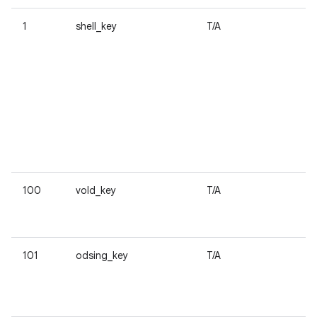
1
shell_key
T/A
100
vold_key
T/A
101
odsing_key
T/A