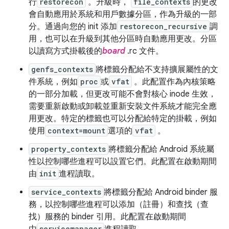
行
restorecon
。升級時，
file_contexts
的更改
會自動應用於系統和用戶數據分區，作為升級的一部
分。通過向您的 init 添加
restorecon_recursive
調
用，也可以在升級到其他分區時自動應用更改。分區
以讀寫方式掛載後的
board
.rc 文件。
genfs_contexts
將標籤分配給不支持擴展屬性的文
件系統，例如
proc
或
vfat
。此配置作為內核策略
的一部分加載，但更改可能不會對核心 inode 生效，
需要重新啟動或卸載並重新安裝文件系統才能完全應
用更改。特定的標籤也可以分配給特定的掛載，例如
使用
context=mount
選項的
vfat
。
property_contexts
將標籤分配給 Android 系統屬
性以控制哪些進程可以設置它們。此配置在啟動期間
由
init
進程讀取。
service_contexts
將標籤分配給 Android binder 服
務，以控制哪些進程可以添加（註冊）和查找（查
找）服務的 binder 引用。此配置在啟動期間
servicemanager