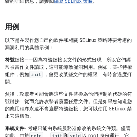
驟的詳細信息，請參閱
編寫 SELinux 策略
。
用例
以下是在製作您自己的軟件和相關 SELinux 策略時要考慮的
漏洞利用的具體示例：
符號
鏈接——因為符號鏈接以文件的形式出現，所以它們經
常被當作文件讀取，這可能導致漏洞利用。例如，某些特權
組件，例如
init
，會更改某些文件的權限，有時會過度打
開。
然後，攻擊者可能會將這些文件替換為他們控制的代碼的符
號鏈接，從而允許攻擊者覆蓋任意文件。但是如果您知道您
的應用程序永遠不會遍歷符號鏈接，您可以使用 SELinux 禁
止它這樣做。
系統文件
- 考慮只能由系統服務器修改的系統文件類。儘管
如此，由於
netd
、
init
和
vold
以 root 身份運行，它