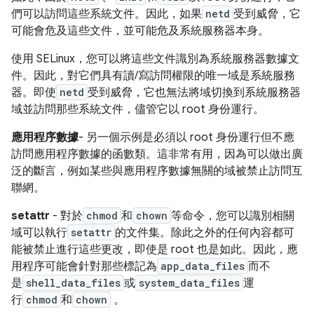
們可以訪問這些系統文件。因此，如果
netd
受到威脅，它
可能會危及這些文件，並可能危及系統服務器本身。
使用 SELinux，您可以將這些文件識別為系統服務器數據文
件。因此，對它們具有讀/寫訪問權限的唯一域是系統服務
器。即使
netd
受到威脅，它也無法將域切換到系統服務器
域並訪問那些系統文件，儘管它以 root 身份運行。
應用程序數據
- 另一個示例是必須以 root 身份運行但不應
訪問應用程序數據的函數類。這非常有用，因為可以做出廣
泛的斷言，例如某些與應用程序數據無關的域被禁止訪問互
聯網。
setattr
- 對於
chmod
和
chown
等命令，您可以識別相關
域可以執行
setattr
的文件集。除此之外的任何內容都可
能被禁止進行這些更改，即使是 root 也是如此。因此，應
用程序可能會針對那些標記為
app_data_files
而不
是
shell_data_files
或
system_data_files
運
行
chmod
和
chown
。