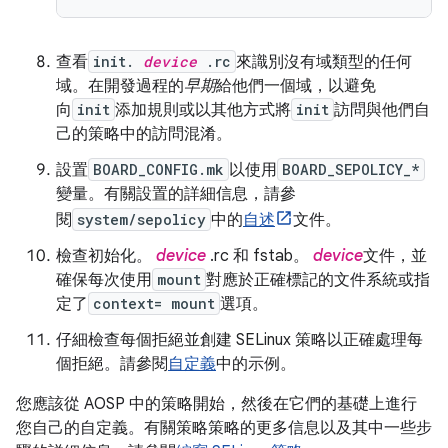
查看
init.
device
.rc
來識別沒有域類型的任何
域。在開發過程的
早期
給他們一個域，以避免
向
init
添加規則或以其他方式將
init
訪問與他們自
己的策略中的訪問混淆。
設置
BOARD_CONFIG.mk
以使用
BOARD_SEPOLICY_*
變量。有關設置的詳細信息，請參
閱
system/sepolicy
中的
自述
文件。
檢查初始化。
device
.rc 和 fstab。
device
文件，並
確保每次使用
mount
對應於正確標記的文件系統或指
定了
context= mount
選項。
仔細檢查每個拒絕並創建 SELinux 策略以正確處理每
個拒絕。請參閱
自定義
中的示例。
您應該從 AOSP 中的策略開始，然後在它們的基礎上進行
您自己的自定義。有關策略策略的更多信息以及其中一些步