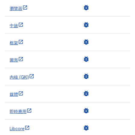
bug_report
瀏覽器
bug_report
中旅
bug_report
框架
bug_report
圖形
bug_report
內核 (GKI)
bug_report
媒體
bug_report
即時應用
bug_report
Libcore