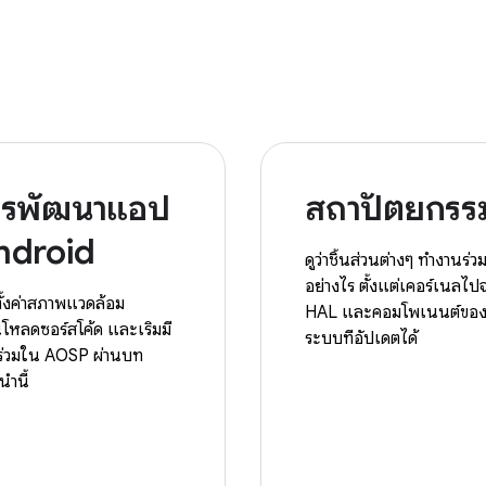
ารพัฒนาแอป
สถาปัตยกรร
ndroid
ดูว่าชิ้นส่วนต่างๆ ทำงานร่ว
อย่างไร ตั้งแต่เคอร์เนลไป
ีตั้งค่าสภาพแวดล้อม
HAL และคอมโพเนนต์ขอ
์โหลดซอร์สโค้ด และเริ่มมี
ระบบที่อัปเดตได้
ร่วมใน AOSP ผ่านบท
ำนี้