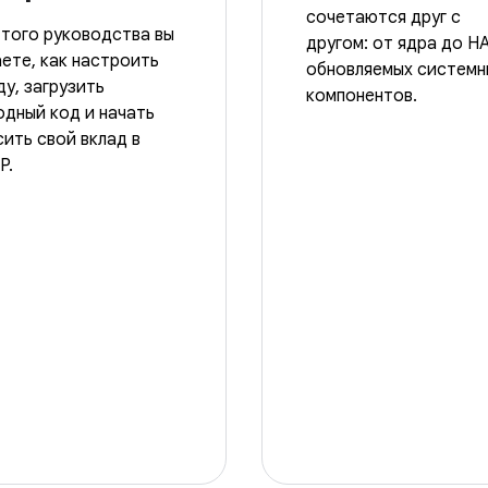
сочетаются друг с
этого руководства вы
другом: от ядра до H
аете, как настроить
обновляемых системн
ду, загрузить
компонентов.
одный код и начать
сить свой вклад в
P.