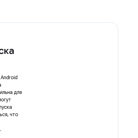
ска
 Android
а
ильна для
могут
пуска
ься, что
.