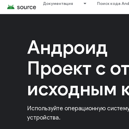
Документация
Поиск кода And
Андроид
Проект с о
исходным 
Используйте операционную систему 
устройства.