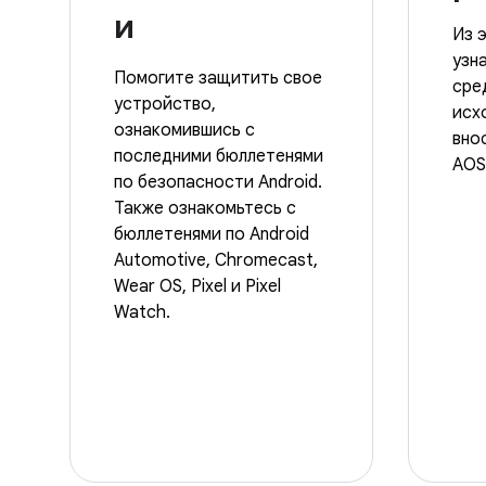
и
Из 
узн
Помогите защитить свое
сре
устройство,
исх
ознакомившись с
вно
последними бюллетенями
AOS
по безопасности Android.
Также ознакомьтесь с
бюллетенями по Android
Automotive, Chromecast,
Wear OS, Pixel и Pixel
Watch.