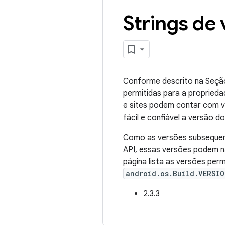
Strings de
Conforme descrito na Seçã
permitidas para a propried
e sites podem contar com val
fácil e confiável a versão 
Como as versões subsequent
API, essas versões podem 
página lista as versões per
android.os.Build.VERSIO
2.3.3