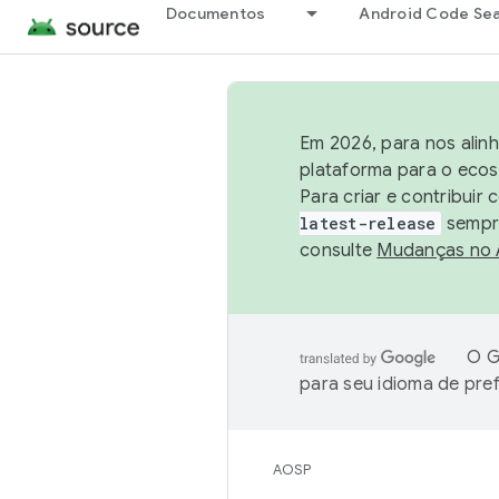
Documentos
Android Code Se
Em 2026, para nos alin
plataforma para o ecos
Para criar e contribuir
latest-release
sempre
consulte
Mudanças no
O G
para seu idioma de pre
AOSP