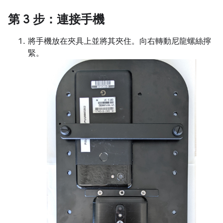
第 3 步：連接手機
將手機放在夾具上並將其夾住。向右轉動尼龍螺絲擰
緊。