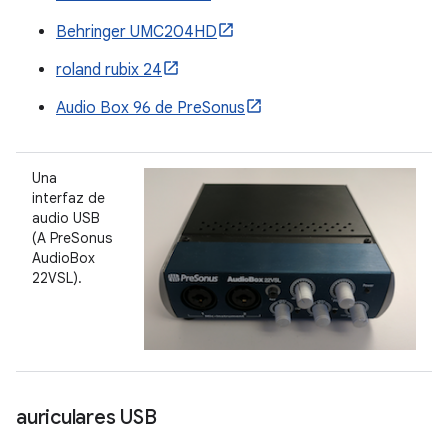
Behringer UMC204HD
roland rubix 24
Audio Box 96 de PreSonus
Una
interfaz de
audio USB
(A PreSonus
AudioBox
22VSL).
auriculares USB