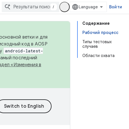
/
Войти
Содержание
Рабочий процесс
основной ветки и для
Типы тестовых
исходный код в AOSP
случаев
ку
android-latest-
Области охвата
 самый последний
здел «Изменения в