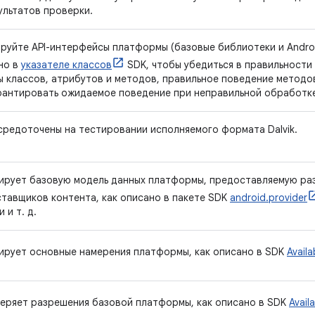
ультатов проверки.
руйте API-интерфейсы платформы (базовые библиотеки и Android
ано в
указателе классов
SDK, чтобы убедиться в правильности 
ы классов, атрибутов и методов, правильное поведение методо
рантировать ожидаемое поведение при неправильной обработк
средоточены на тестировании исполняемого формата Dalvik.
ирует базовую модель данных платформы, предоставляемую ра
ставщиков контента, как описано в пакете SDK
android.provider
 и т. д.
ирует основные намерения платформы, как описано в SDK
Availa
еряет разрешения базовой платформы, как описано в SDK
Avail