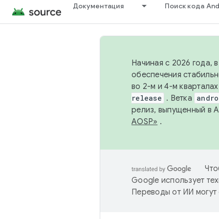
Документация
Поиск кода And
Начиная с 2026 года, 
обеспечения стабильн
во 2-м и 4-м квартала
release
. Ветка
andro
релиз, выпущенный в 
AOSP»
.
Что
Google использует тех
Переводы от ИИ могут