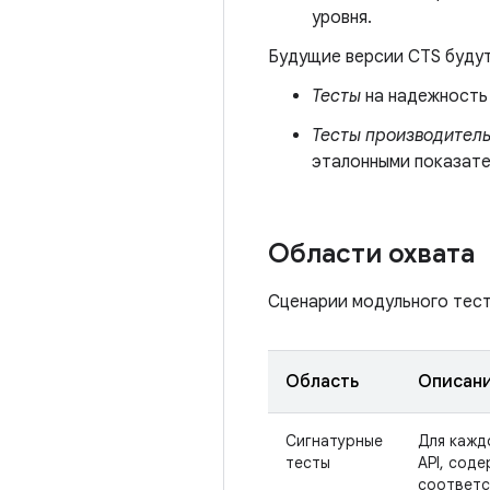
уровня.
Будущие версии CTS будут
Тесты
на надежность 
Тесты производител
эталонными показател
Области охвата
Сценарии модульного тес
Область
Описан
Сигнатурные
Для кажд
тесты
API, сод
соответс