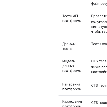
файл рез
Тесты API
Протести
платформы
как указ
сигнатур
чтобы га
Дальвик-
Тесты со
тесты
Модель
CTS тест
данных
через по
платформы
настройки
Намерения
CTS тест
платформы
Разрешения
CTS пров
платформы