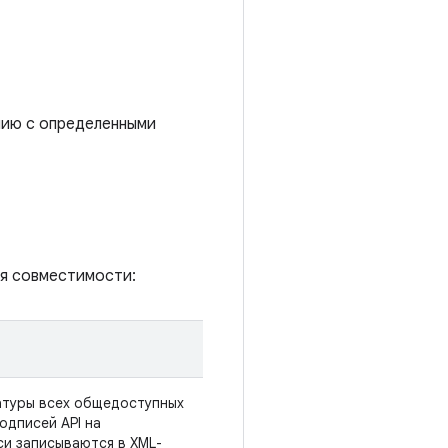
нию с определенными
я совместимости:
атуры всех общедоступных
одписей API на
си записываются в XML-