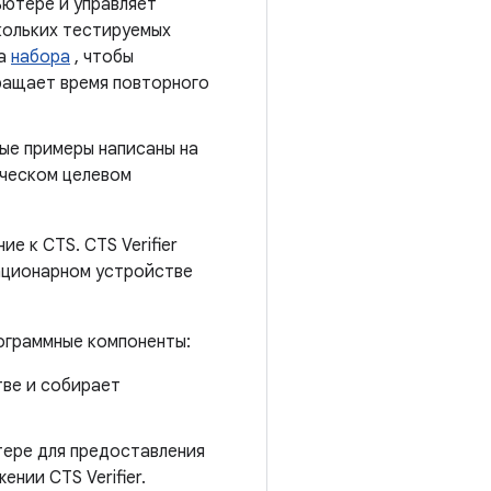
ьютере и управляет
кольких тестируемых
ка
набора
, чтобы
кращает время повторного
ые примеры написаны на
тическом целевом
е к CTS. CTS Verifier
тационарном устройстве
рограммные компоненты:
ве и собирает
тере для предоставления
нии CTS Verifier.