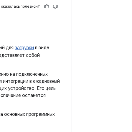
 оказалась полезной?
ный для
загрузки
в виде
редставляет собой
енно на подключенных
я интеграции в ежедневный
их устройство. Его цель
еспечение останется
ва основных программных