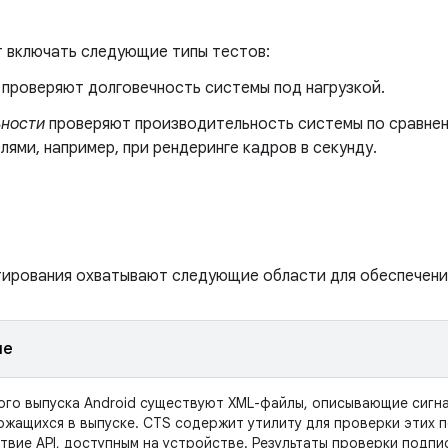
 включать следующие типы тестов:
проверяют долговечность системы под нагрузкой.
ьности
проверяют производительность системы по сравне
ями, например, при рендеринге кадров в секунду.
тирования охватывают следующие области для обеспечени
ие
ого выпуска Android существуют XML-файлы, описывающие сигн
ержащихся в выпуске. CTS содержит утилиту для проверки этих п
твие API, доступным на устройстве. Результаты проверки подпи