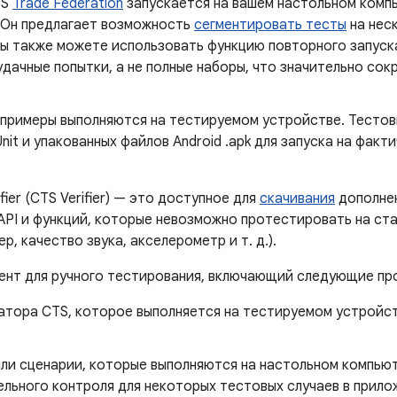
TS
Trade Federation
запускается на вашем настольном комп
 Он предлагает возможность
сегментировать тесты
на нес
Вы также можете использовать функцию повторного запус
удачные попытки, а не полные наборы, что значительно со
примеры выполняются на тестируемом устройстве. Тестов
Unit и упакованных файлов Android .apk для запуска на фак
ifier (CTS Verifier) ​​— это доступное для
скачивания
дополнени
API и функций, которые невозможно протестировать на с
р, качество звука, акселерометр и т. д.).
умент для ручного тестирования, включающий следующие п
тора CTS, которое выполняется на тестируемом устройст
ли сценарии, которые выполняются на настольном компью
льного контроля для некоторых тестовых случаев в приложе