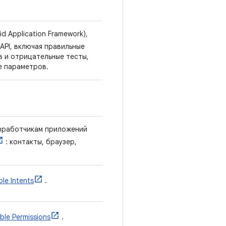
 Application Framework),
API, включая правильные
в и отрицательные тесты,
е параметров.
зработчикам приложений
: контакты, браузер,
ble Intents
.
able Permissions
.