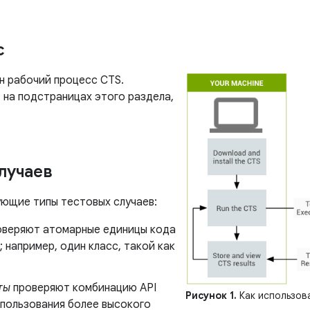
с
н рабочий процесс CTS.
 на подстраницах этого раздела,
лучаев
ующие типы тестовых случаев:
веряют атомарные единицы кода
; например, один класс, такой как
ты
проверяют комбинацию API
Рисунок 1.
Как использов
спользования более высокого