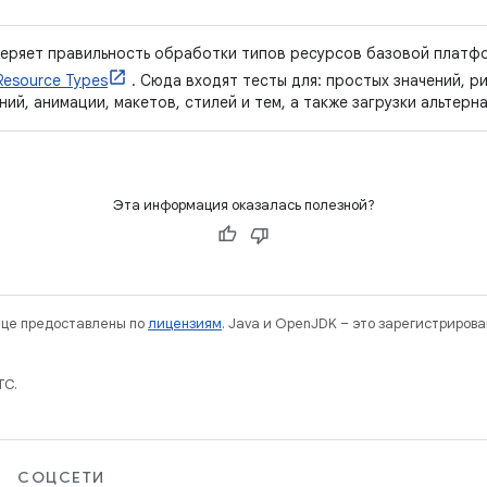
еряет правильность обработки типов ресурсов базовой платфо
 Resource Types
. Сюда входят тесты для: простых значений, р
ий, анимации, макетов, стилей и тем, а также загрузки альтерн
Эта информация оказалась полезной?
нице предоставлены по
лицензиям
. Java и OpenJDK – это зарегистриров
TC.
СОЦСЕТИ