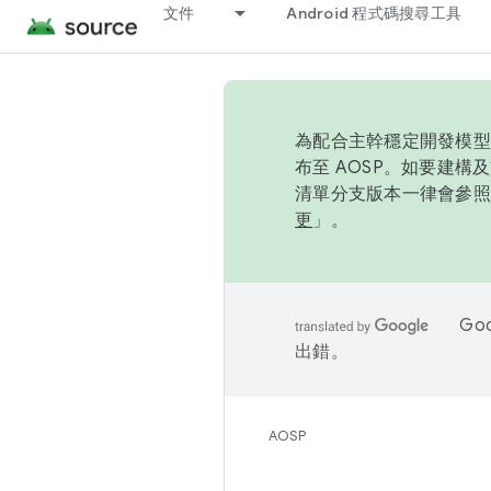
文件
Android 程式碼搜尋工具
為配合主幹穩定開發模型，
布至 AOSP。如要建構及
清單分支版本一律會參照推
更
」。
Go
出錯。
AOSP