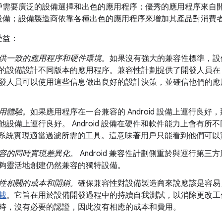
戶需要廣泛的設備選擇和出色的應用程序；優秀的應用程序來自
設備；設備製造商依靠各種出色的應用程序來增加其產品對消費
受益：
供一致的應用程序和硬件環境。
如果沒有強大的兼容性標準，設
的設備設計不同版本的應用程序。兼容性計劃提供了開發人員在 A
發人員可以使用這些信息做出良好的設計決策，並確信他們的應
用體驗。
如果應用程序在一台兼容的 Android 設備上運行良好，那
設備上運行良好。 Android 設備在硬件和軟件能力上會有所
ay 等分發系統實現適當過濾所需的工具。這意味著用戶只能看到他們
容的同時實現差異化。
Android 兼容性計劃側重於與運行第三方應
夠靈活地創建仍然兼容的獨特設備。
性相關的成本和開銷。
確保兼容性對設備製造商來說應該是容易
載
。它旨在用於設備開發過程中的持續自我測試，以消除更改工
時，沒有必要的認證，因此沒有相應的成本和費用。