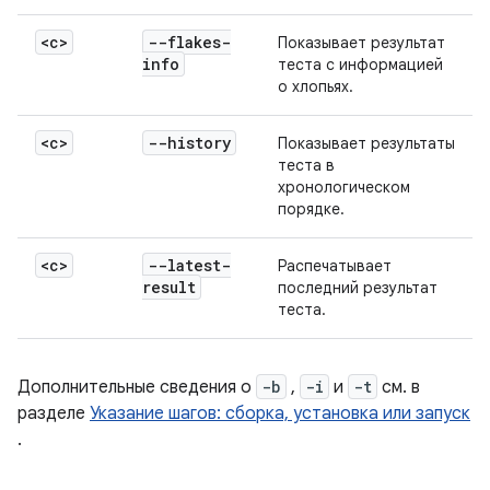
<c>
--flakes-
Показывает результат
info
теста с информацией
о хлопьях.
<c>
--history
Показывает результаты
теста в
хронологическом
порядке.
<c>
--latest-
Распечатывает
result
последний результат
теста.
Дополнительные сведения о
-b
,
-i
и
-t
см. в
разделе
Указание шагов: сборка, установка или запуск
.