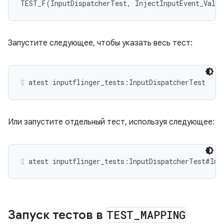
TEST_F(InputDispatcherTest, InjectInputEvent_Valid
Запустите следующее, чтобы указать весь тест:
atest inputflinger_tests:InputDispatcherTest
Или запустите отдельный тест, используя следующее:
atest inputflinger_tests:InputDispatcherTest#Inj
Запуск тестов в
TEST
_
MAPPING