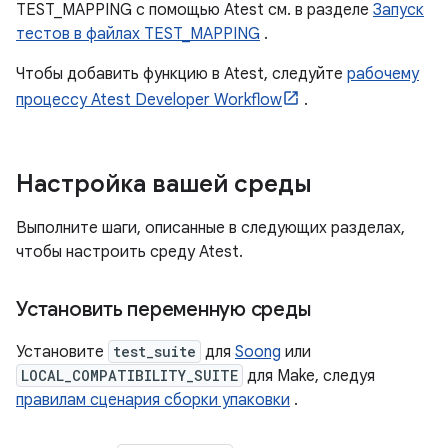
TEST_MAPPING с помощью Atest см. в разделе
Запуск
тестов в файлах TEST_MAPPING
.
Чтобы добавить функцию в Atest, следуйте
рабочему
процессу Atest Developer Workflow
.
Настройка вашей среды
Выполните шаги, описанные в следующих разделах,
чтобы настроить среду Atest.
Установить переменную среды
Установите
test_suite
для
Soong
или
LOCAL_COMPATIBILITY_SUITE
для Make, следуя
правилам сценария сборки упаковки
.