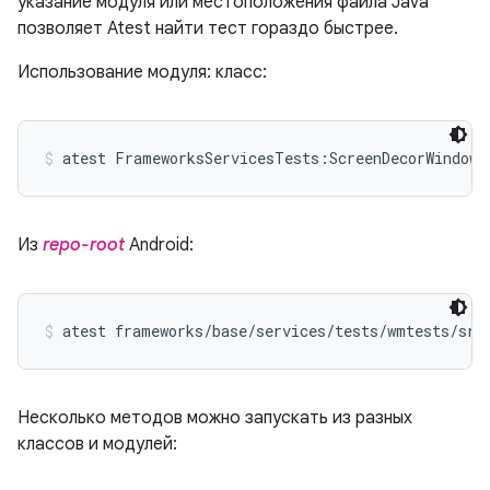
указание модуля или местоположения файла Java
позволяет Atest найти тест гораздо быстрее.
Использование модуля: класс:
atest FrameworksServicesTests:ScreenDecorWindowT
Из
repo-root
Android:
atest frameworks/base/services/tests/wmtests/src
Несколько методов можно запускать из разных
классов и модулей: