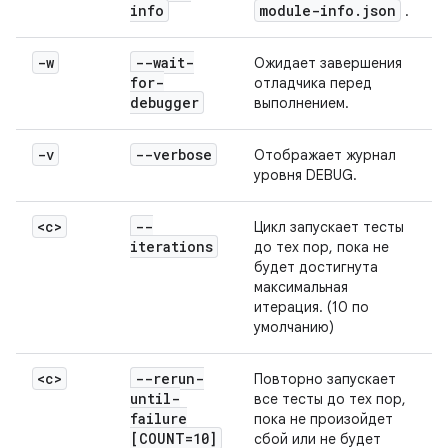
info
module-info
.
json
.
-w
--wait-
Ожидает завершения
for-
отладчика перед
debugger
выполнением.
-v
--verbose
Отображает журнал
уровня DEBUG.
<c>
--
Цикл запускает тесты
iterations
до тех пор, пока не
будет достигнута
максимальная
итерация. (10 по
умолчанию)
<c>
--rerun-
Повторно запускает
until-
все тесты до тех пор,
failure
пока не произойдет
[COUNT=10]
сбой или не будет