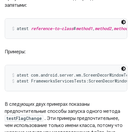
запятыми:
atest 
reference-to-class
#
method1
,
method2
,
method3
Примеры:
atest com.android.server.wm.ScreenDecorWindowTes
atest FrameworksServicesTests:ScreenDecorWindowT
В следующих двух примерах показаны
предпочтительные способы запуска одного метода
testFlagChange
. Эти примеры предпочтительнее,
чем использование только имени класса, потому что