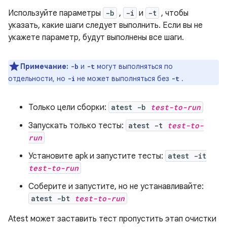
Используйте параметры
-b
,
-i
и
-t
, чтобы
указать, какие шаги следует выполнить. Если вы не
укажете параметр, будут выполнены все шаги.
Примечание:
и
могут выполняться по
-b
-t
отдельности, но
не может выполняться без
.
-i
-t
Только цели сборки:
atest -b
test-to-run
Запускать только тесты:
atest -t
test-to-
run
Установите apk и запустите тесты:
atest -it
test-to-run
Соберите и запустите, но не устанавливайте:
atest -bt
test-to-run
Atest может заставить тест пропустить этап очистки