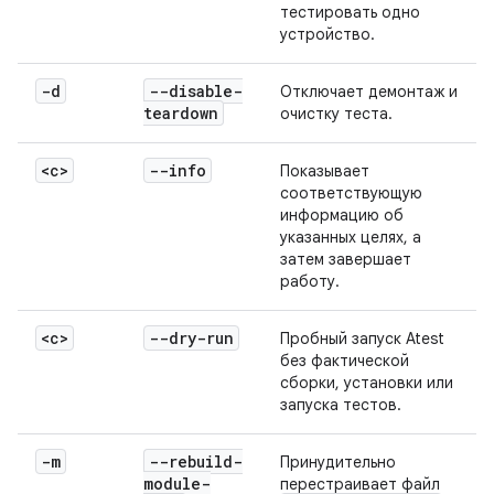
тестировать одно
устройство.
-d
--disable-
Отключает демонтаж и
teardown
очистку теста.
<c>
--info
Показывает
соответствующую
информацию об
указанных целях, а
затем завершает
работу.
<c>
--dry-run
Пробный запуск Atest
без фактической
сборки, установки или
запуска тестов.
-m
--rebuild-
Принудительно
module-
перестраивает файл