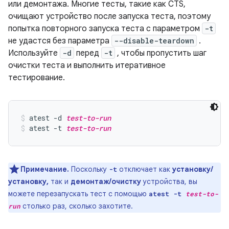
или демонтажа. Многие тесты, такие как CTS,
очищают устройство после запуска теста, поэтому
попытка повторного запуска теста с параметром
-t
не удастся без параметра
--disable-teardown
.
Используйте
-d
перед
-t
, чтобы пропустить шаг
очистки теста и выполнить итеративное
тестирование.
atest -d 
test-to-run
atest -t 
test-to-run
Примечание.
Поскольку
отключает как
установку/
-t
установку,
так и
демонтаж/очистку
устройства, вы
можете перезапускать тест с помощью
atest -t
test-to-
столько раз, сколько захотите.
run