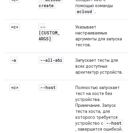
create
помощью команды
acloud
.
<c>
--
Указывает
[CUSTOM
_
настраиваемые
ARGS]
аргументы для запуска
тестов.
-a
--all-abi
Запускает тесты для
всех доступных
архитектур устройств.
<c>
--host
Полностью запускает
тест на хосте без
устройства.
Примечание. Запуск
теста хоста, для
которого требуется
--host
устройство с
, завершится ошибкой.