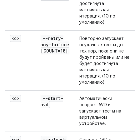
достигнута
максимальная
итерация. (10 по
умолчанию)
<c>
--retry-
Повторно запускает
any-failure
неудачные тесты до
[COUNT=10]
тех пор, пока они не
будут пройдены или не
будет достигнута
максимальная
итерация. (10 по
умолчанию)
<c>
--start-
Автоматически
avd
создает AVD и
запускает тесты на
виртуальном
устройстве.
<c>
--acloud-
Создает AVD с