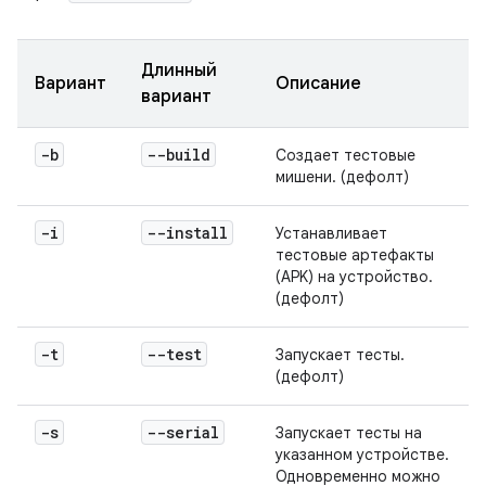
Длинный
Вариант
Описание
вариант
-b
--build
Создает тестовые
мишени. (дефолт)
-i
--install
Устанавливает
тестовые артефакты
(APK) на устройство.
(дефолт)
-t
--test
Запускает тесты.
(дефолт)
-s
--serial
Запускает тесты на
указанном устройстве.
Одновременно можно