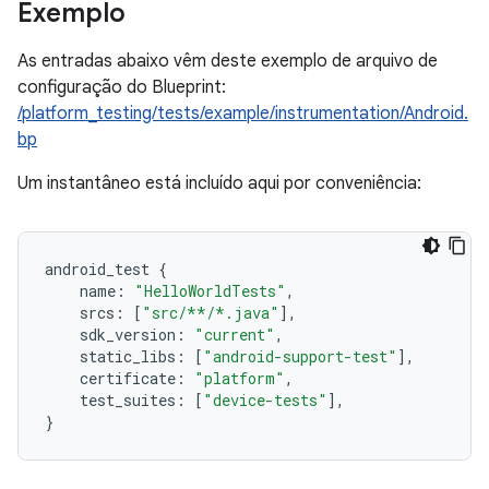
Exemplo
As entradas abaixo vêm deste exemplo de arquivo de
configuração do Blueprint:
/platform_testing/tests/example/instrumentation/Android.
bp
Um instantâneo está incluído aqui por conveniência:
android_test 
{
    name
:
"HelloWorldTests"
,
    srcs
:
[
"src/**/*.java"
],
    sdk_version
:
"current"
,
    static_libs
:
[
"android-support-test"
],
    certificate
:
"platform"
,
    test_suites
:
[
"device-tests"
],
}