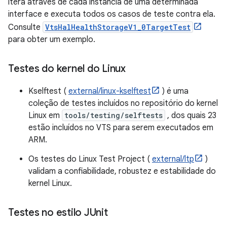
itera através de cada instância de uma determinada
interface e executa todos os casos de teste contra ela.
Consulte
VtsHalHealthStorageV1_0TargetTest
para obter um exemplo.
Testes do kernel do Linux
Kselftest (
external/linux-kselftest
) é uma
coleção de testes incluídos no repositório do kernel
Linux em
tools/testing/selftests
, dos quais 23
estão incluídos no VTS para serem executados em
ARM.
Os testes do Linux Test Project (
external/ltp
)
validam a confiabilidade, robustez e estabilidade do
kernel Linux.
Testes no estilo JUnit