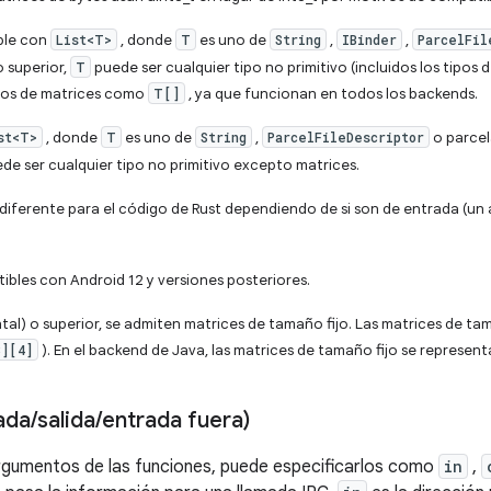
ible con
List<T>
, donde
T
es uno de
String
,
IBinder
,
ParcelFil
 superior,
T
puede ser cualquier tipo no primitivo (incluidos los tipos 
pos de matrices como
T[]
, ya que funcionan en todos los backends.
st<T>
, donde
T
es uno de
String
,
ParcelFileDescriptor
o parcel
de ser cualquier tipo no primitivo excepto matrices.
 diferente para el código de Rust dependiendo de si son de entrada (un 
ibles con Android 12 y versiones posteriores.
al) o superior, se admiten matrices de tamaño fijo. Las matrices de ta
3][4]
). En el backend de Java, las matrices de tamaño fijo se represen
ada
/
salida
/
entrada fuera)
 argumentos de las funciones, puede especificarlos como
in
,