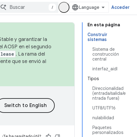
/
Acceder
En esta página
Construir
table y garantizar la
sistemas
 el AOSP en el segundo
Sistema de
elease
. La rama del
construcción
central
ente que se envió al
interfaz_aidl
Tipos
Direccionalidad
(entrada/salida/e
ntrada fuera)
UTF8/UTF16
nulabilidad
Paquetes
personalizados
¿Te ha resultado útil?