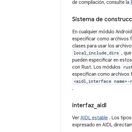
de compilación, consulte la
Sistema de construcc
En cualquier módulo Androi
especificar como archivos f
clases para usar los archi
local_include_dirs
, que
pueden especificar en esto
con Rust. Los módulos
rus
especifican como archivos f
<aidl_interface name>-
.
interfaz
_
aidl
Ver
AIDL estable
. Los tipos
expresado en AIDL directame