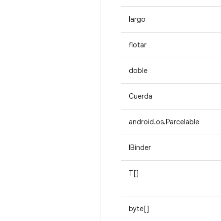
largo
flotar
doble
Cuerda
android.os.Parcelable
IBinder
T[]
byte[]