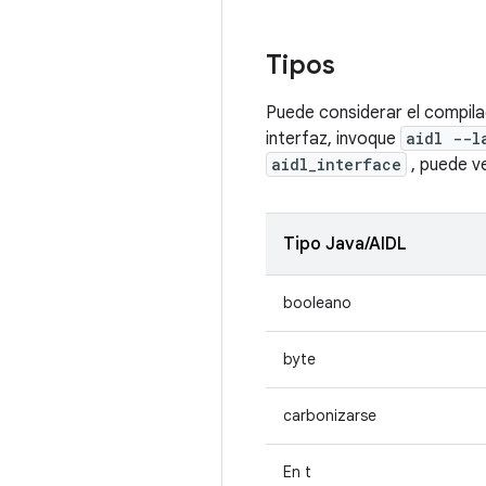
Tipos
Puede considerar el compil
interfaz, invoque
aidl --l
aidl_interface
, puede ve
Tipo Java/AIDL
booleano
byte
carbonizarse
En t