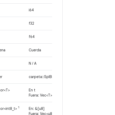
i64
f32
f64
ena
Cuerda
N / A
er
carpeta::SpIBinder
tor<T>
En t
Fuera: Vec<T>
1
tor<int8_t>
En: &[u8]
Fuera: Vec<u8>