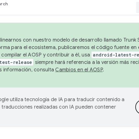
arch
alinearnos con nuestro modelo de desarrollo llamado Trunk S
forma para el ecosistema, publicaremos el código fuente en
 compilar el AOSP y contribuir a él, usa
android-latest-r
test-release
siempre hará referencia a la versión más reci
 información, consulta
Cambios en el AOSP
.
gle utiliza tecnología de IA para traducir contenido a
as traducciones realizadas con IA pueden contener