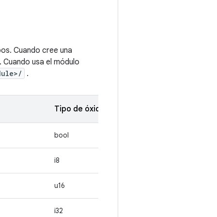
pos. Cuando cree una
e. Cuando usa el módulo
dule>/
.
Tipo de óxido
bool
i8
u16
i32