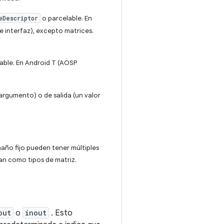
eDescriptor
o parcelable. En
de interfaz), excepto matrices.
able. En Android T (AOSP
argumento) o de salida (un valor
maño fijo pueden tener múltiples
tan como tipos de matriz.
out
o
inout
. Esto