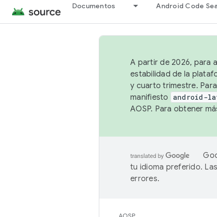
Documentos
Android Code Se
A partir de 2026, para 
estabilidad de la plata
y cuarto trimestre. Para
manifiesto
android-la
AOSP. Para obtener más
Goo
tu idioma preferido. L
errores.
AOSP