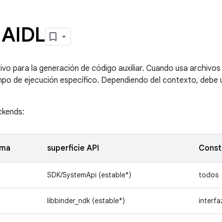
 AIDL
vo para la generación de código auxiliar. Cuando usa archivos
empo de ejecución específico. Dependiendo del contexto, debe
ckends:
oma
superficie API
Const
SDK/SystemApi (estable*)
todos
libbinder_ndk (estable*)
interfa