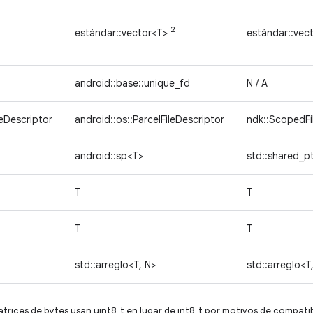
2
estándar::vector<T>
estándar::vec
android::base::unique_fd
N / A
leDescriptor
android::os::ParcelFileDescriptor
ndk::ScopedFi
android::sp<T>
std::shared_p
T
T
T
T
std::arreglo<T, N>
std::arreglo<T
matrices de bytes usan uint8_t en lugar de int8_t por motivos de compatib