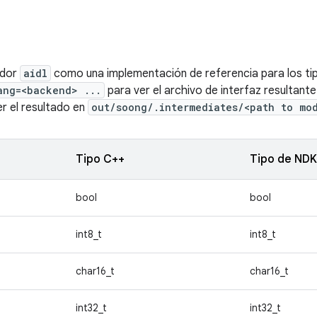
ador
aidl
como una implementación de referencia para los ti
ang=<backend> ...
para ver el archivo de interfaz resultant
r el resultado en
out/soong/.intermediates/<path to mo
Tipo C++
Tipo de NDK
bool
bool
int8_t
int8_t
char16_t
char16_t
int32_t
int32_t