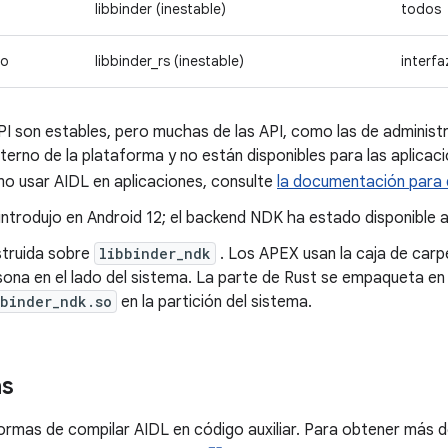
libbinder (inestable)
todos
do
libbinder_rs (inestable)
interfa
PI son estables, pero muchas de las API, como las de administr
terno de la plataforma y no están disponibles para las aplica
o usar AIDL en aplicaciones, consulte
la documentación para 
introdujo en Android 12; el backend NDK ha estado disponible a
struida sobre
libbinder_ndk
. Los APEX usan la caja de car
sona en el lado del sistema. La parte de Rust se empaqueta en
bbinder_ndk.so
en la partición del sistema.
as
ormas de compilar AIDL en código auxiliar. Para obtener más d