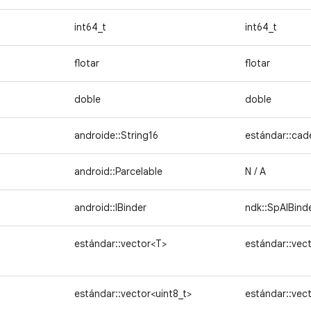
int64_t
int64_t
flotar
flotar
doble
doble
androide::String16
estándar::cad
android::Parcelable
N / A
android::IBinder
ndk::SpAIBind
estándar::vector<T>
estándar::vec
estándar::vector<uint8_t>
estándar::vec