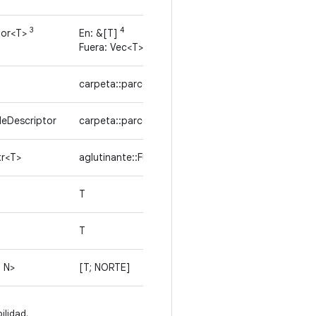
3
4
tor<T>
En: &[T]
Fuera: Vec<T>
carpeta::parcela::ParcelFileDescriptor
leDescriptor
carpeta::parcela::ParcelFileDescriptor
tr<T>
aglutinante::Fuerte
T
T
, N>
[T; NORTE]
ilidad.