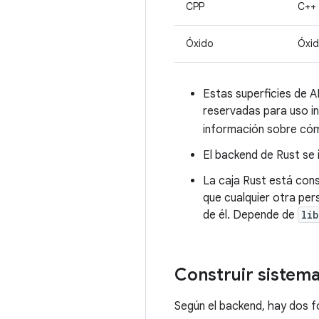
CPP
C++
Óxido
Óxi
Estas superficies de A
reservadas para uso in
información sobre cóm
El backend de Rust se 
La caja Rust está con
que cualquier otra per
de él. Depende de
li
Construir sistem
Según el backend, hay dos f