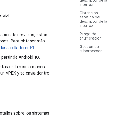
descriptor de la
interfaz
Obtención
z_aidl
estática del
descriptor de la
interfaz
Rango de
ación de servicios, están
enumeración
ciones. Para obtener más
Gestión de
desarrolladores
.
subprocesos
 partir de Android 10.
petas de la misma manera
 un APEX y se envía dentro
etalles sobre los sistemas