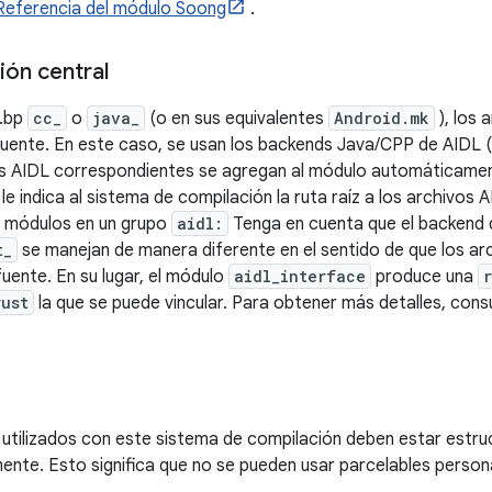
Referencia del módulo Soong
.
ión central
d.bp
cc_
o
java_
(o en sus equivalentes
Android.mk
), los 
uente. En este caso, se usan los backends Java/CPP de AIDL (
vos AIDL correspondientes se agregan al módulo automáticam
 le indica al sistema de compilación la ruta raíz a los archivos
s módulos en un grupo
aidl:
Tenga en cuenta que el backend 
t_
se manejan de manera diferente en el sentido de que los ar
uente. En su lugar, el módulo
aidl_interface
produce una
rust
la que se puede vincular. Para obtener más detalles, cons
 utilizados con este sistema de compilación deben estar estruc
nte. Esto significa que no se pueden usar parcelables person