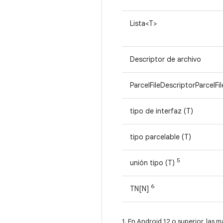
Lista<T>
Descriptor de archivo
ParcelFileDescriptorParcelFi
tipo de interfaz (T)
tipo parcelable (T)
5
unión tipo (T)
6
TN[N]
1. En Android 12 o superior, las 