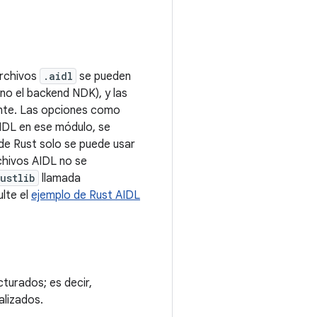
archivos
.aidl
se pueden
no el backend NDK), y las
ente. Las opciones como
 AIDL en ese módulo, se
de Rust solo se puede usar
chivos AIDL no se
rustlib
llamada
ulte el
ejemplo de Rust AIDL
turados; es decir,
alizados.