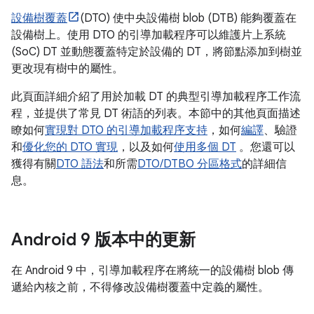
設備樹覆蓋
(DTO) 使中央設備樹 blob (DTB) 能夠覆蓋在
設備樹上。使用 DTO 的引導加載程序可以維護片上系統
(SoC) DT 並動態覆蓋特定於設備的 DT，將節點添加到樹並
更改現有樹中的屬性。
此頁面詳細介紹了用於加載 DT 的典型引導加載程序工作流
程，並提供了常見 DT 術語的列表。本節中的其他頁面描述
瞭如何
實現對 DTO 的引導加載程序支持
，如何
編譯
、驗證
和
優化您的 DTO 實現
，以及如何
使用多個 DT
。您還可以
獲得有關
DTO 語法
和所需
DTO/DTBO 分區格式
的詳細信
息。
Android 9 版本中的更新
在 Android 9 中，引導加載程序在將統一的設備樹 blob 傳
遞給內核之前，不得修改設備樹覆蓋中定義的屬性。