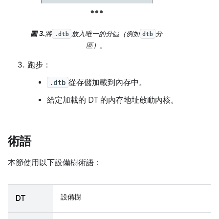
圖 3.
將
放入唯一的分區（例如
分
.dtb
dtb
區）。
跑步：
.dtb
從存儲加載到內存中。
給定加載的 DT 的內存地址啟動內核。
術語
本節使用以下設備樹術語：
設備樹
DT