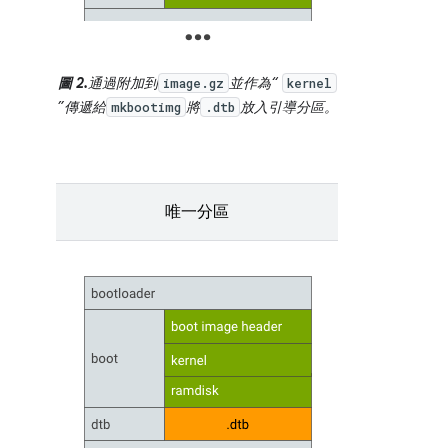
圖 2.
通過附加到
並作為“
image.gz
kernel
”傳遞給
將
放入引導分區。
mkbootimg
.dtb
唯一分區